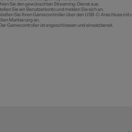
len Sie den gewünschten Streaming-Dienst aus.
tellen Sie ein Benutzerkonto und melden Sie sich an.
ließen Sie Ihren Gamecontroller über den USB-C-Anschluss mit 
ßen Markierung an.
Der Gamecontroller ist angeschlossen und einsatzbereit.