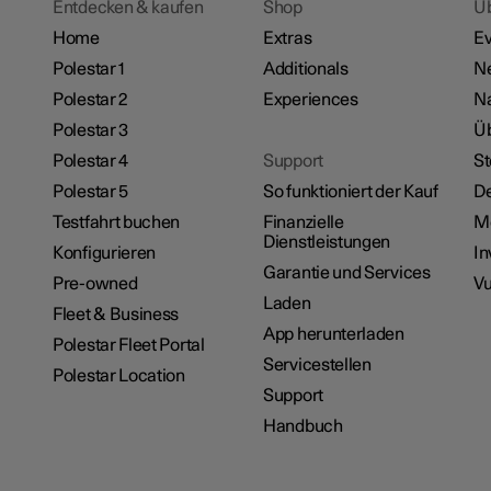
Entdecken & kaufen
Shop
Ü
Home
Extras
Ev
Polestar 1
Additionals
Ne
Polestar 2
Experiences
Na
Polestar 3
Üb
Polestar 4
Support
St
Polestar 5
So funktioniert der Kauf
De
Testfahrt buchen
Finanzielle
M
Dienstleistungen
Konfigurieren
In
Garantie und Services
Pre-owned
Vu
Laden
Fleet & Business
App herunterladen
Polestar Fleet Portal
Servicestellen
Polestar Location
Support
Handbuch