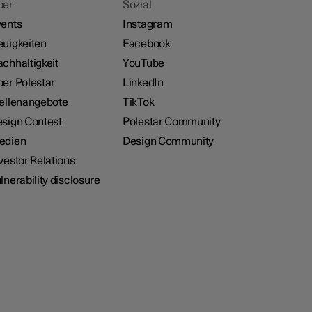
ber
Sozial
ents
Instagram
uigkeiten
Facebook
chhaltigkeit
YouTube
er Polestar
LinkedIn
ellenangebote
TikTok
sign Contest
Polestar Community
edien
Design Community
vestor Relations
lnerability disclosure