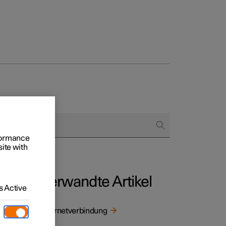
 Business
oniert der Kauf
rformance
rungsoptionen
site with
Verwandte Artikel
 Active
Internetverbindung