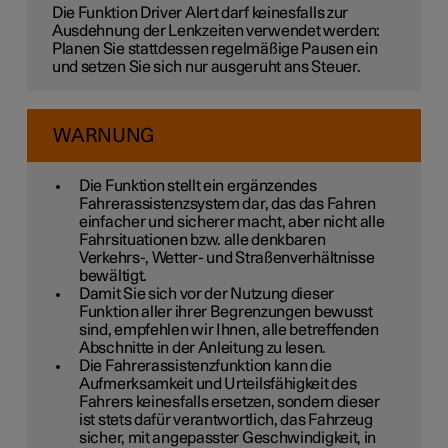
Die Funktion Driver Alert darf keinesfalls zur
Ausdehnung der Lenkzeiten verwendet werden:
Planen Sie stattdessen regelmäßige Pausen ein
und setzen Sie sich nur ausgeruht ans Steuer.
WARNUNG
Die Funktion stellt ein ergänzendes
Fahrerassistenzsystem dar, das das Fahren
einfacher und sicherer macht, aber nicht alle
Fahrsituationen bzw. alle denkbaren
Verkehrs-, Wetter- und Straßenverhältnisse
bewältigt.
Damit Sie sich vor der Nutzung dieser
Funktion aller ihrer Begrenzungen bewusst
sind, empfehlen wir Ihnen, alle betreffenden
Abschnitte in der Anleitung zu lesen.
Die Fahrerassistenzfunktion kann die
Aufmerksamkeit und Urteilsfähigkeit des
Fahrers keinesfalls ersetzen, sondern dieser
ist stets dafür verantwortlich, das Fahrzeug
sicher, mit angepasster Geschwindigkeit, in