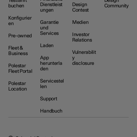
Testfahrt
Design
Dienstleist
Design
buchen
Community
ungen
Contest
Konfigurier
Garantie
Medien
en
und
Services
Investor
Pre-owned
Relations
Laden
Fleet &
Vulnerabilit
Business
App
y
herunterla
disclosure
Polestar
den
Fleet Portal
Servicestel
Polestar
len
Location
Support
Handbuch