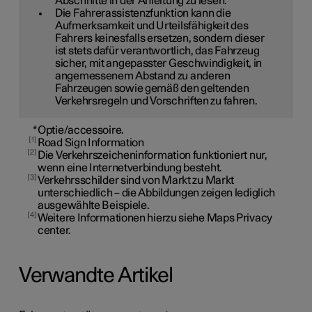
Abschnitte in der Anleitung zu lesen.
Die Fahrerassistenzfunktion kann die
Aufmerksamkeit und Urteilsfähigkeit des
Fahrers keinesfalls ersetzen, sondern dieser
ist stets dafür verantwortlich, das Fahrzeug
sicher, mit angepasster Geschwindigkeit, in
angemessenem Abstand zu anderen
Fahrzeugen sowie gemäß den geltenden
Verkehrsregeln und Vorschriften zu fahren.
*
Optie/accessoire.
1
Road Sign Information
2
Die Verkehrszeicheninformation funktioniert nur,
wenn eine Internetverbindung besteht.
3
Verkehrsschilder sind von Markt zu Markt
unterschiedlich – die Abbildungen zeigen lediglich
ausgewählte Beispiele.
4
Weitere Informationen hierzu siehe Maps Privacy
center.
Verwandte Artikel