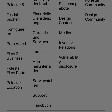
Polestar
der Kauf
Stellenang
Polestar 5
Community
ebote
Finanzielle
Testfahrt
Design
Dienstleist
Design
buchen
Community
ungen
Contest
Konfigurier
Garantie
Medien
en
und
Services
Investor
Pre-owned
Relations
Laden
Fleet &
Vulnerabilit
Business
App
y
herunterla
disclosure
Polestar
den
Fleet Portal
Servicestel
Polestar
len
Location
Support
Handbuch