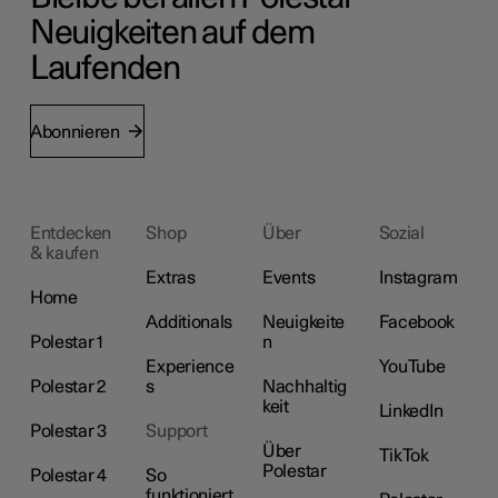
Neuigkeiten auf dem
Laufenden
Abonnieren
Entdecken
Shop
Über
Sozial
& kaufen
Extras
Events
Instagram
Home
Additionals
Neuigkeite
Facebook
Polestar 1
n
Experience
YouTube
Polestar 2
s
Nachhaltig
keit
LinkedIn
Polestar 3
Support
Über
TikTok
Polestar
Polestar 4
So
funktioniert