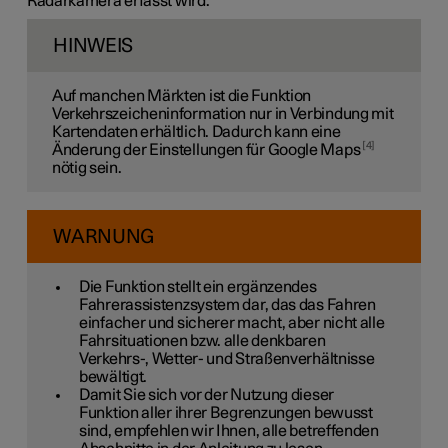
Radarkamera erfasst wird.
HINWEIS
Auf manchen Märkten ist die Funktion
Verkehrszeicheninformation nur in Verbindung mit
Kartendaten erhältlich. Dadurch kann eine
4
Änderung der Einstellungen für Google Maps
nötig sein.
WARNUNG
Die Funktion stellt ein ergänzendes
Fahrerassistenzsystem dar, das das Fahren
einfacher und sicherer macht, aber nicht alle
Fahrsituationen bzw. alle denkbaren
Verkehrs-, Wetter- und Straßenverhältnisse
bewältigt.
Damit Sie sich vor der Nutzung dieser
Funktion aller ihrer Begrenzungen bewusst
sind, empfehlen wir Ihnen, alle betreffenden