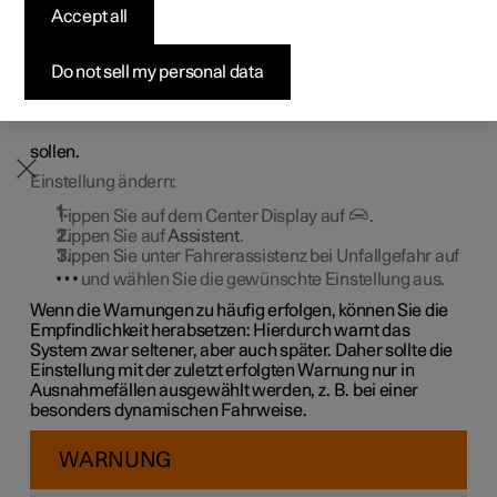
Accept all
Vorkonfigurierte Fahrzeuge
Vorkonfigurierte Fahrzeuge
Vorkonfigurierte Fahrzeuge
Konfigurieren
Pre-owned Polestar 3
So funktioniert der Kauf
Neuigkeiten
Unfallgefahr einstellen
Konfigurieren
Konfigurieren
Konfigurieren
Testfahrt
Pre-owned Polestar 4
Finanzierungsoptionen
Newsletter abonnieren
1
Do not sell my personal data
Die Fahrerassistenz bei Unfallgefahr
ist grundsätzlich
aktiviert. Sie haben aber die Möglichkeit, die
Empfindlichkeit des Systems einzustellen, also bei
welchem Abstand Warnungen und Eingriffe erfolgen
sollen.
Einstellung ändern:
Tippen Sie auf dem Center Display auf
.
Tippen Sie auf
Assistent
.
Tippen Sie unter Fahrerassistenz bei Unfallgefahr auf
und wählen Sie die gewünschte Einstellung aus.
Wenn die Warnungen zu häufig erfolgen, können Sie die
Empfindlichkeit herabsetzen: Hierdurch warnt das
System zwar seltener, aber auch später. Daher sollte die
Einstellung mit der zuletzt erfolgten Warnung nur in
Ausnahmefällen ausgewählt werden, z. B. bei einer
besonders dynamischen Fahrweise.
WARNUNG