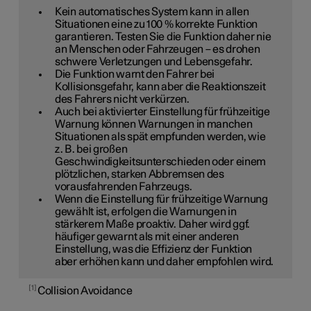
Kein automatisches System kann in allen
Situationen eine zu
100 %
korrekte Funktion
garantieren. Testen Sie die Funktion daher nie
an Menschen oder Fahrzeugen – es drohen
schwere Verletzungen und Lebensgefahr.
Die Funktion warnt den Fahrer bei
Kollisionsgefahr, kann aber die Reaktionszeit
des Fahrers nicht verkürzen.
Auch bei aktivierter Einstellung für frühzeitige
Warnung können Warnungen in manchen
Situationen als spät empfunden werden, wie
z. B. bei großen
Geschwindigkeitsunterschieden oder einem
plötzlichen, starken Abbremsen des
vorausfahrenden Fahrzeugs.
Wenn die Einstellung für frühzeitige Warnung
gewählt ist, erfolgen die Warnungen in
stärkerem Maße proaktiv. Daher wird ggf.
häufiger gewarnt als mit einer anderen
Einstellung, was die Effizienz der Funktion
aber erhöhen kann und daher empfohlen wird.
1
Collision Avoidance