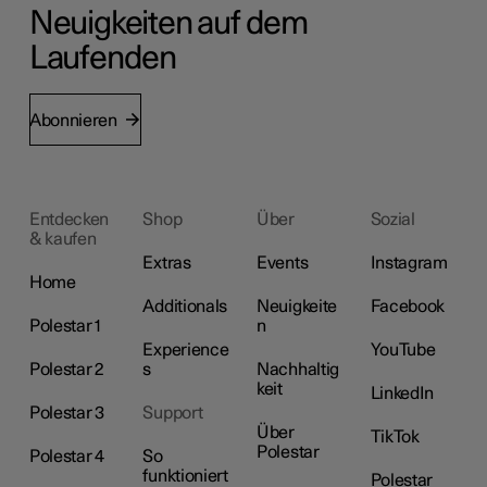
Neuigkeiten auf dem
Laufenden
Abonnieren
Entdecken
Shop
Über
Sozial
& kaufen
Extras
Events
Instagram
Home
Additionals
Neuigkeite
Facebook
Polestar 1
n
Experience
YouTube
Polestar 2
s
Nachhaltig
keit
LinkedIn
Polestar 3
Support
Über
TikTok
Polestar
Polestar 4
So
funktioniert
Polestar