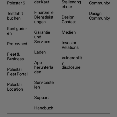
der Kauf
Stellenang
Polestar 5
Community
ebote
Finanzielle
Testfahrt
Design
Dienstleist
Design
buchen
Community
ungen
Contest
Konfigurier
Garantie
Medien
en
und
Services
Investor
Pre-owned
Relations
Laden
Fleet &
Vulnerabilit
Business
App
y
herunterla
disclosure
Polestar
den
Fleet Portal
Servicestel
Polestar
len
Location
Support
Handbuch