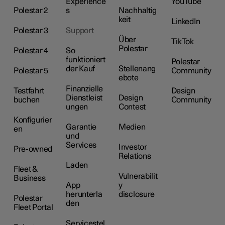
Experience
YouTube
Polestar 2
s
Nachhaltig
keit
LinkedIn
Polestar 3
Support
Über
TikTok
Polestar
Polestar 4
So
funktioniert
Polestar
der Kauf
Stellenang
Polestar 5
Community
ebote
Finanzielle
Testfahrt
Design
Dienstleist
Design
buchen
Community
ungen
Contest
Konfigurier
Garantie
Medien
en
und
Services
Investor
Pre-owned
Relations
Laden
Fleet &
Vulnerabilit
Business
App
y
herunterla
disclosure
Polestar
den
Fleet Portal
Servicestel