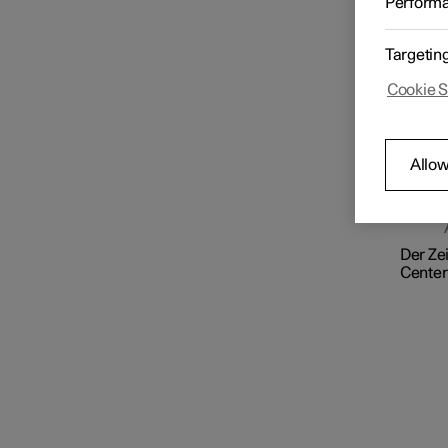
Perform
Ein Te
weiter
werde
Targetin
Funktio
Cookie S
Ste
Den
los
Das
Allow
Der Ze
Center