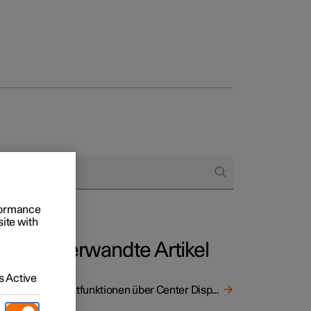
 Business
oniert der Kauf
rungsoptionen
rformance
site with
Verwandte Artikel
 Active
Lichtfunktionen über Center Display einstellen