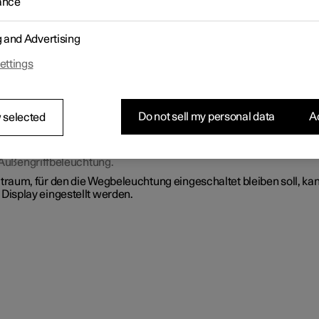
ance
il der Außenbeleuchtung kann nach der Verriegelung des Fahrzeug
hin eingeschaltet bleiben und somit als Wegbeleuchtung verwend
n.
g and Advertising
n aktivieren:
ettings
llen Sie den Motor ab.
 linken Lenkradhebel zum Armaturenbrett nach vorn führen und
lassen.
 Fahrzeug verlassen und die Tür verriegeln.
Do not sell my personal data
Ac
 selected
Auf dem Fahrerdisplay leuchtet das Symbol
, um auf die aktivier
Funktion hinzuweisen, und die Außenbeleuchtung wird eingeschal
Positionsleuchten, Scheinwerfer, Kennzeichenbeleuchtung und
Außengriffbeleuchtung.
itraum, für den die Wegbeleuchtung eingeschaltet bleiben soll, ka
 Display eingestellt werden.