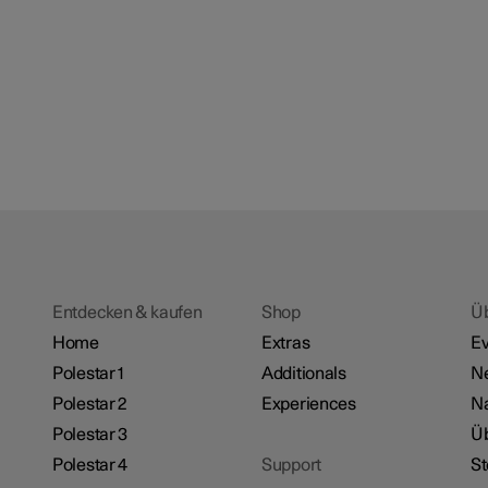
Entdecken & kaufen
Shop
Ü
Home
Extras
Ev
Polestar 1
Additionals
Ne
Polestar 2
Experiences
Na
Polestar 3
Üb
Polestar 4
Support
St