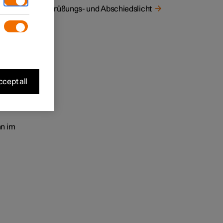
s
Begrüßungs- und Abschiedslicht
et
cept all
te
tet:
nn im