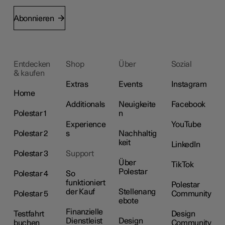
Abonnieren
Entdecken
Shop
Über
Sozial
& kaufen
Extras
Events
Instagram
Home
Additionals
Neuigkeite
Facebook
Polestar 1
n
Experience
YouTube
Polestar 2
s
Nachhaltig
keit
LinkedIn
Polestar 3
Support
Über
TikTok
Polestar
Polestar 4
So
funktioniert
Polestar
der Kauf
Stellenang
Polestar 5
Community
ebote
Finanzielle
Testfahrt
Design
Dienstleist
Design
buchen
Community