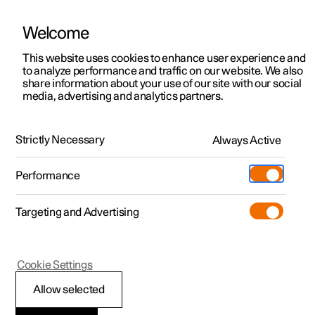
Welcome
Polestar 2
Erbjudanden privatkund
This website uses cookies to enhance user experience and
Support
to analyze performance and traffic on our website. We also
Polestar 3
Erbjudanden företag
share information about your use of our site with our social
media, advertising and analytics partners.
Polestar 4
Tillgängliga bilar
Extras
Polestar 5
FAQ
Designa och beställ
Strictly Necessary
Always Active
Pre-owned
Besök
Pre-owned
Performance
Kan jag montera en dragkrok på min Polestar?
Köpa
Provkörning
Serviceställen
Mer
Targeting and Advertising
Extras
Ägande
Var kan jag köpa en egen laddbox för laddning
hemma?
Additionals
Laddning
(Öppnas i ett nytt fönster)
Cookie Settings
Upptäck Polestar 2
Upptäck Polestar 3
Upptäck Polestar 4
Experiences
Support
Varför kan jag inte lägga till vissa extras när jag
Allow selected
väljer leasing eller lån vid konfigurering av min
Provkörning
Provkörning
Provkörning
Tjänstebil och företag
Om Polestar
order?