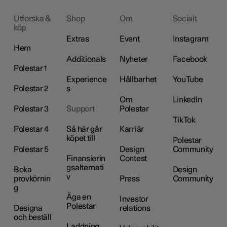
Utforska &
Shop
Om
Socialt
köp
Extras
Event
Instagram
Hem
Additionals
Nyheter
Facebook
Polestar 1
Experience
Hållbarhet
YouTube
Polestar 2
s
Om
LinkedIn
Polestar 3
Support
Polestar
TikTok
Polestar 4
Så här går
Karriär
köpet till
Polestar
Polestar 5
Design
Community
Finansierin
Contest
gsalternati
Boka
Design
v
provkörnin
Press
Community
g
Äga en
Investor
Polestar
Designa
relations
och beställ
Laddning