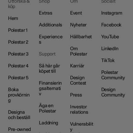
Utforska &
Shop
Om
Socialt
köp
Extras
Event
Instagram
Hem
Additionals
Nyheter
Facebook
Polestar 1
Experience
Hållbarhet
YouTube
Polestar 2
s
Om
LinkedIn
Polestar 3
Support
Polestar
TikTok
Polestar 4
Så här går
Karriär
köpet till
Polestar
Polestar 5
Design
Community
Finansierin
Contest
gsalternati
Boka
Design
v
provkörnin
Press
Community
g
Äga en
Investor
Polestar
Designa
relations
och beställ
Laddning
Vulnerabilit
Pre-owned
y