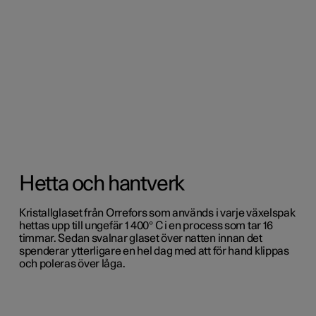
Hetta och hantverk
Kristallglaset från Orrefors som används i varje växelspak
hettas upp till ungefär 1 400° C i en process som tar 16
timmar. Sedan svalnar glaset över natten innan det
spenderar ytterligare en hel dag med att för hand klippas
och poleras över låga.