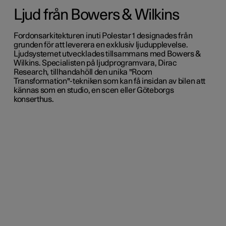
Ljud från Bowers & Wilkins
Fordonsarkitekturen inuti Polestar 1 designades från
grunden för att leverera en exklusiv ljudupplevelse.
Ljudsystemet utvecklades tillsammans med Bowers &
Wilkins. Specialisten på ljudprogramvara, Dirac
Research, tillhandahöll den unika "Room
Transformation"-tekniken som kan få insidan av bilen att
kännas som en studio, en scen eller Göteborgs
konserthus.