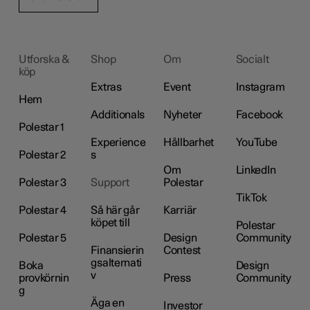
Utforska &
Shop
Om
Socialt
köp
Extras
Event
Instagram
Hem
Additionals
Nyheter
Facebook
Polestar 1
Experience
Hållbarhet
YouTube
Polestar 2
s
Om
LinkedIn
Polestar 3
Support
Polestar
TikTok
Polestar 4
Så här går
Karriär
köpet till
Polestar
Polestar 5
Design
Community
Finansierin
Contest
gsalternati
Boka
Design
v
provkörnin
Press
Community
g
Äga en
Investor