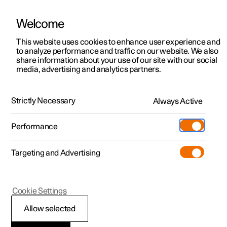
Welcome
Polestar 2
Erbjudanden privatkund
This website uses cookies to enhance user experience and
Manual
Videogalleri
Mjukvaruuppdateringar
to analyze performance and traffic on our website. We also
Polestar 3
Erbjudanden företag
share information about your use of our site with our social
media, advertising and analytics partners.
Polestar 4
Tillgängliga bilar
Manual
Polestar 5
Designa och beställ
Strictly Necessary
Always Active
Polestar 2 - 2021
Pre-owned
Besök
Pre-owned
Performance
Köpa
Provkörning
Serviceställen
Mer
Targeting and Advertising
Extras
Ägande
Nyckel, lås och larm
Additionals
Laddning
(Öppnas i ett nytt fönster)
Cookie Settings
Upptäck Polestar 2
Upptäck Polestar 3
Upptäck Polestar 4
Experiences
Support
Allow selected
Nyckel
Provkörning
Provkörning
Provkörning
Tjänstebil och företag
Om Polestar