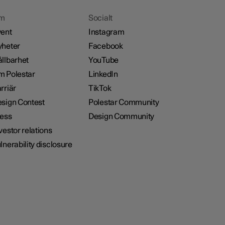
m
Socialt
ent
Instagram
heter
Facebook
llbarhet
YouTube
 Polestar
LinkedIn
rriär
TikTok
sign Contest
Polestar Community
ess
Design Community
vestor relations
lnerability disclosure