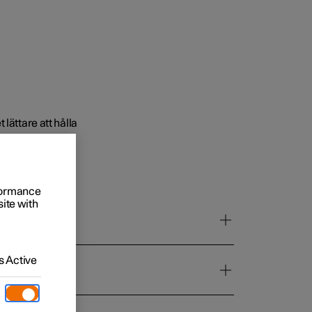
lättare att hålla
l och företag
 köpet till
rformance
ings­alternativ
site with
värden
 Active