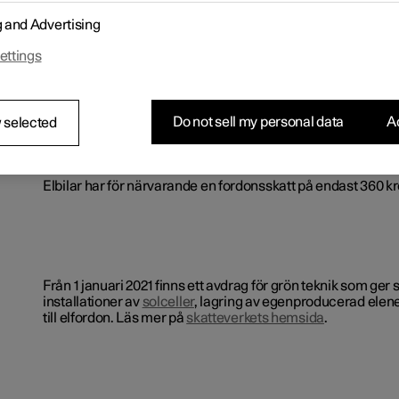
Minimalt slitage
g and Advertising
ettings
Ett intressant leasingalternativ
Do not sell my personal data
Ac
 selected
Elbilar har för närvarande en fordonsskatt på endast 360 kr
Från 1 januari 2021 finns ett avdrag för grön teknik som ger 
installationer av
solceller
, lagring av egenproducerad elene
till elfordon. Läs mer på
skatteverkets hemsida
.