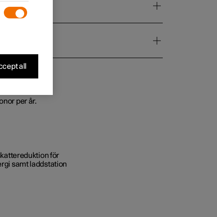
cept all
onor per år.
skattereduktion för
rgi samt laddstation