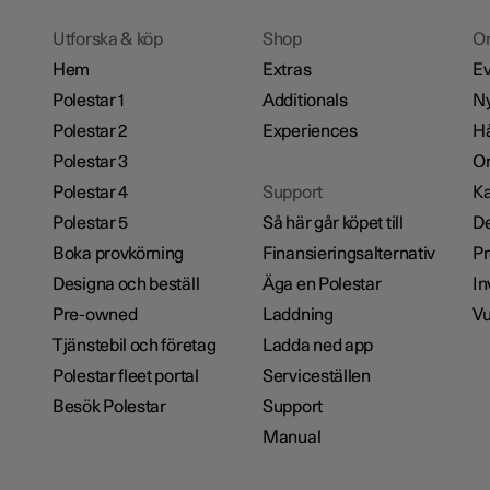
Utforska & köp
Shop
O
Hem
Extras
Ev
Polestar 1
Additionals
Ny
Polestar 2
Experiences
Hå
Polestar 3
Om
Polestar 4
Support
Ka
Polestar 5
Så här går köpet till
De
Boka provkörning
Finansieringsalternativ
Pr
Designa och beställ
Äga en Polestar
In
Pre-owned
Laddning
Vu
Tjänstebil och företag
Ladda ned app
Polestar fleet portal
Serviceställen
Besök Polestar
Support
Manual