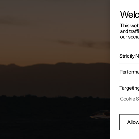
Wel
This web
and traff
our socia
Strictly
Perform
Targetin
Cookie S
Allow