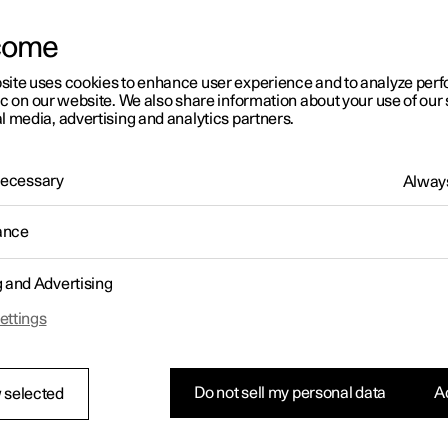
come
site uses cookies to enhance user experience and to analyze pe
ic on our website. We also share information about your use of our 
l media, advertising and analytics partners.
 Necessary
Always
ance
g and Advertising
ettings
Do not sell my personal data
Ac
 selected