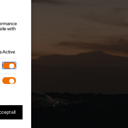
rformance
site with
 Active
cept all