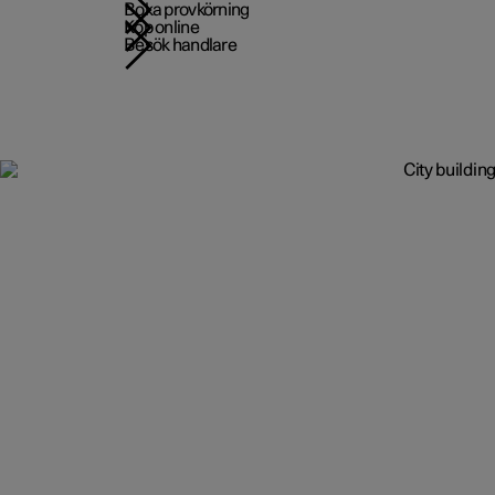
Boka provkörning
Köp online
Besök handlare