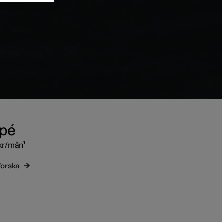
upé
kr/mån¹
forska