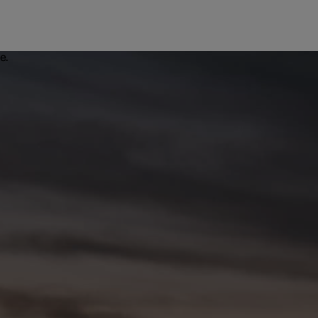
l och företag
 köpet till
ings­alternativ
värden