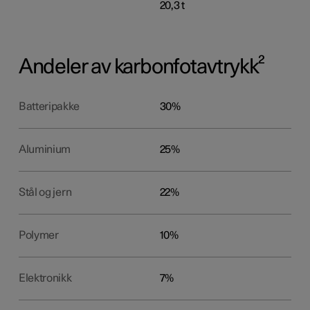
20,3 t
Andeler av karbonfotavtrykk²
Batteripakke
30%
Aluminium
25%
Stål og jern
22%
Polymer
10%
Elektronikk
7%