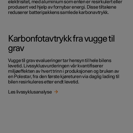
elektrisitet, med aluminium som enten er resirkulert eller
produsert ved hjelp av fornybar energi. Disse tiltakene
reduserer batteripakkens samlede karbonavtrykk.
Karbonfotavtrykk fra vugge til
grav
Vugge til grav evalueringer tar hensyn til hele bilens
levetid. Livssyklusvurderingen vår kvantifiserer
miljøeffekten av hvert trinn i produksjonen og bruken av
en Polestar, fra den første kjøreturen via daglig lading til
bilen resirkuleres etter endt levetid.
Les livssyklusanalyse