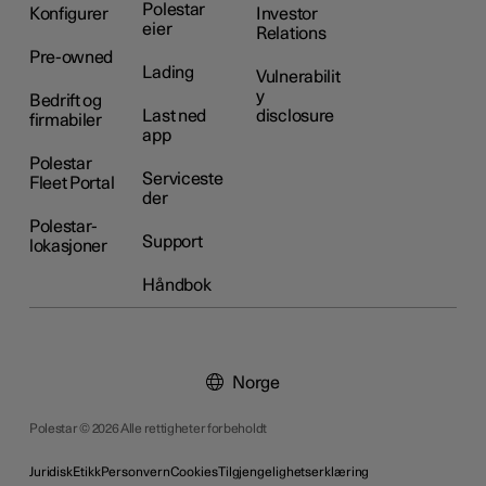
Polestar
Konfigurer
Investor
eier
Relations
Pre-owned
Lading
Vulnerabilit
y
Bedrift og
Last ned
disclosure
firmabiler
app
Polestar
Serviceste
Fleet Portal
der
Polestar-
Support
lokasjoner
Håndbok
Norge
Polestar © 2026 Alle rettigheter forbeholdt
Juridisk
Etikk
Personvern
Cookies
Tilgjengelighetserklæring