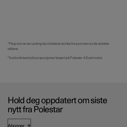
¹ På grunn av avrunding kan totalene avvike fra summen av de enkelte
tallene.
² Karbonfotavtrykk proporsjoner basert på Polestar 4 Dual motor.
Hold deg oppdatert om siste
nytt fra Polestar
Abonner