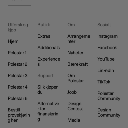
Utforsk og
Butikk
Om
Sosialt
kjøp
Extras
Arrangeme
Instagram
Hjem
nter
Additionals
Facebook
Polestar 1
Nyheter
Experience
YouTube
Polestar 2
s
Bærekraft
LinkedIn
Polestar 3
Support
Om
Polestar
TikTok
Polestar 4
Slik kjøper
du
Jobb
Polestar
Polestar 5
Community
Alternative
Design
r for
Contest
Bestill
Design
finansierin
prøvekjørin
Community
g
g her
Media