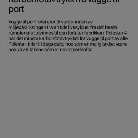
port
Vugge til port refererer til vurderingen av
miljøpåvirkningen fra en bils livssyklus, fra det første
råmaterialet utvinnes til den forlater fabrikken. Polestar 4
har det minste karbonfotavtrykket fra vugge til port av alle
Polestar-biler til dags dato, noe som er mulig takket være
noen av tiltakene som er nevnt nedenfor.