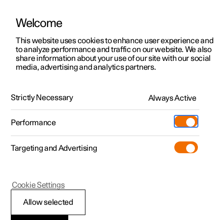
Welcome
Polestar 2
Kampanjer
This website uses cookies to enhance user experience and
to analyze performance and traffic on our website. We also
Polestar 3
Tilgjengelige biler
share information about your use of our site with our social
media, advertising and analytics partners.
Polestar 4
Konfigurer
Polestar 5
Pre-owned
Support
Strictly Necessary
Always Active
Prøvekjøring
Servicelokasjoner
Lading
Performance
Bli bedre kjent med Polestar 2
Bli bedre kjent med Polestar 3
Bli bedre kjent med Polestar 4
Extras
Eierskap
Butikk
Targeting and Advertising
Mer
Prøvekjøring
Prøvekjøring
Prøvekjøring
Additionals
Lokasjoner
(Åpnes i et nytt vindu)
Kampanjer
Kampanjer
Kampanjer
Experiences
Om Polestar
Cookie Settings
Tilgjengelige biler
Tilgjengelige biler
Tilgjengelige biler
Lær om lading
Bedrift & firmabiler
Bærekraft
Allow selected
Konfigurer
Konfigurer
Konfigurer
Bli bedre kjent med Polestar 5
Ladenettverk
Slik kjøper du
Nyheter