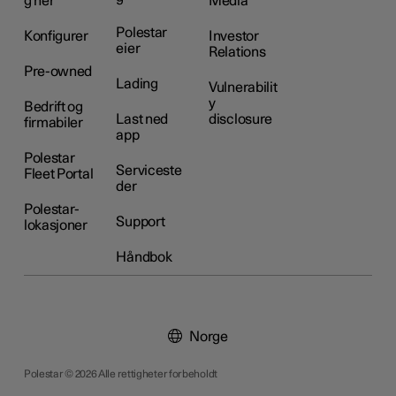
g her
Media
Polestar
Konfigurer
Investor
eier
Relations
Pre-owned
Lading
Vulnerabilit
y
Bedrift og
Last ned
disclosure
firmabiler
app
Polestar
Serviceste
Fleet Portal
der
Polestar-
Support
lokasjoner
Håndbok
Norge
Polestar © 2026 Alle rettigheter forbeholdt