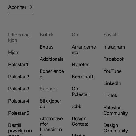
Abonner
Utforsk og
Butikk
Om
Sosialt
kjøp
Extras
Arrangeme
Instagram
Hjem
nter
Additionals
Facebook
Polestar 1
Nyheter
Experience
YouTube
Polestar 2
s
Bærekraft
LinkedIn
Polestar 3
Support
Om
Polestar
TikTok
Polestar 4
Slik kjøper
du
Jobb
Polestar
Polestar 5
Community
Alternative
Design
r for
Contest
Bestill
Design
finansierin
prøvekjørin
Community
g