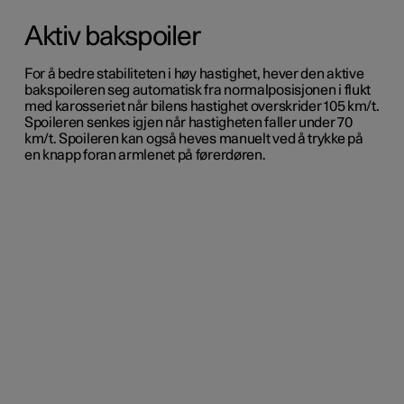
Aktiv bakspoiler
For å bedre stabiliteten i høy hastighet, hever den aktive
bakspoileren seg automatisk fra normalposisjonen i flukt
med karosseriet når bilens hastighet overskrider 105 km/t.
Spoileren senkes igjen når hastigheten faller under 70
km/t. Spoileren kan også heves manuelt ved å trykke på
en knapp foran armlenet på førerdøren.