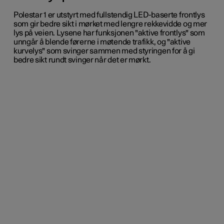
Polestar 1 er utstyrt med fullstendig LED-baserte frontlys
som gir bedre sikt i mørket med lengre rekkevidde og mer
lys på veien. Lysene har funksjonen "aktive frontlys" som
unngår å blende førerne i møtende trafikk, og "aktive
kurvelys" som svinger sammen med styringen for å gi
bedre sikt rundt svinger når det er mørkt.