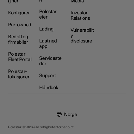
g her
Media
Polestar
Konfigurer
Investor
eier
Relations
Pre-owned
Lading
Vulnerabilit
y
Bedrift og
Last ned
disclosure
firmabiler
app
Polestar
Serviceste
Fleet Portal
der
Polestar-
Support
lokasjoner
Håndbok
Norge
Polestar © 2026 Alle rettigheter forbeholdt