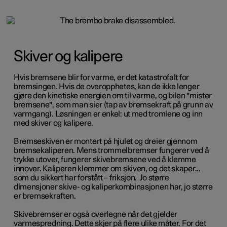
Skiver og kalipere
Hvis bremsene blir for varme, er det katastrofalt for
bremsingen. Hvis de overopphetes, kan de ikke lenger
gjøre den kinetiske energien om til varme, og bilen "mister
bremsene", som man sier (tap av bremsekraft på grunn av
varmgang). Løsningen er enkel: ut med tromlene og inn
med skiver og kalipere.
Bremseskiven er montert på hjulet og dreier gjennom
bremsekaliperen. Mens trommelbremser fungerer ved å
trykke utover, fungerer skivebremsene ved å klemme
innover.
Kaliperen klemmer om skiven, og det skaper…
som du sikkert har forstått – friksjon.
Jo større
dimensjoner skive- og kaliperkombinasjonen har, jo større
er bremsekraften.
Skivebremser er også overlegne når det gjelder
varmespredning. Dette skjer på flere ulike måter. For det