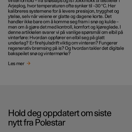
vinterforhold – fra snøslaps og is i Jokkmokk til testveier i
Arjeplog, hvor temperaturen ofte synker til –30 °C. Her
kalibreres systemene for å levere presisjon, trygghet og
ytelse, selv når veiene er glatte og dagene korte. Det
handler ikke bare om å komme seg fram i snø og kulde –
men om å gjøre det med kontroll, komfort og kjøreglede. I
denne artikkelen svarer vi på vanlige spørsmål om elbil på
vinterføre: Hvordan oppfører en elbil seg på glatt
underlag? Er firehjulsdrift viktig om vinteren? Fungerer
regenerativ bremsing på is? Og hvordan takler det digitale
bakspeilet snø og vintermørke?
Les mer
Hold deg oppdatert om siste
nytt fra Polestar