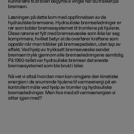
kunne føre til at bilen begynte å vingle når du tråkket på
bremsen.
Løsningen på dette kom med oppfinnelsen av de
hydrauliske bremsene. Hydrauliske bremseledninger er
rør som kobler bremsesystemet til tromlene på hjulene.
Disse rørene er fylt med bremsevæske som ikke lar seg
komprimere, hvilket betyr at de overfører kreftene som
oppstår når man tråkker på bremsepedalen, uten tap av
effekt. Ved hjelp av trykksatt bremsevæske sender
bremsen trykk gjennom alle bremseledningene samtidig.
På 1950-tallet var hydrauliske bremser det eneste
bremsesystemet som ble brukt i biler.
Nå vet vi altså hvordan man kan omgjøre den kinetiske
energien i de snurrende hjulene til varmeenergi på en
kontrollert måte ved hjelp av tromler og hydrauliske
bremseledninger. Men hva med all varmeenergien vi
sitter igjen med?