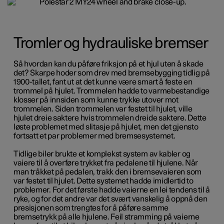
Tromler og hydrauliske bremser
Så hvordan kan du påføre friksjon på et hjul uten å skade
det? Skarpe hoder som drev med bremsebygging tidlig på
1900-tallet, fant ut at det kunne være smart å feste en
trommel på hjulet. Trommelen hadde to varmebestandige
klosser på innsiden som kunne trykke utover mot
trommelen. Siden trommelen var festet til hjulet, ville
hjulet dreie saktere hvis trommelen dreide saktere.
Dette
løste problemet med slitasje på hjulet, men det gjensto
fortsatt et par problemer med bremsesystemet.
Tidlige biler brukte et komplekst system av kabler og
vaiere til å overføre trykket fra pedalene til hjulene. Når
man tråkket på pedalen, trakk den i bremsevaieren som
var festet til hjulet. Dette systemet hadde imidlertid to
problemer. For det første hadde vaierne en lei tendens til å
ryke, og for det andre var det svært vanskelig å oppnå den
presisjonen som trengtes for å påføre samme
bremsetrykk på alle hjulene. Feil stramming på vaierne