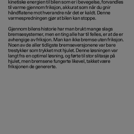
kinetiske energien til bilen som er i bevegelse, forvandles
til varme gjennom friksjon, akkurat som når du gnir
håndflatene mot hverandre når det er kaldt. Denne
varmespredningen gjør at bilen kan stoppe.
Gjennom bilens historie har man brukt mange slags
bremsesystemer, men en ting alle har til felles, er at de er
avhengige av friksjon. Man kan ikke bremse uten friksjon.
Noen av de aller tidligste bremseversjonene var bare
trestykker som trykket mot hjulet. Denne løsningen var
langt fra en optimal løsning, og førte til stor slitasje på
hjulet, men bremsene fungerte likevel, takket være
friksjonen de genererte.