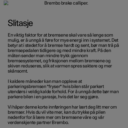
Slitasje
En viktig faktor for at bremsene skal vare så lenge som
mulig, er å unngå å føre for mye energi inn i systemet. Det
betyr at i stedet for å bremse hardt og sent, bør man trå på
bremsepedalen tidligere og med mindre kraft. På den
måten sender man mindre trykk gjennom
bremsesystemet, og friksjonen mellom bremsene og
skiven reduseres, slik at varmen spres saktere og mer
skånsomt.
I kaldere måneder kan man oppleve at
parkeringsbremsen "fryser" hvis bilen står parkert
utendørs i veldig kalde forhold. For å unngå dette bør man
parkere bilen i en garasje, hvis det lar seg gjøre.
Vi håper denne korte innføringen har lært deg litt mer om
bremser. Hvis du vil vite mer, kan du trykke på pilen
nedenfor for å lære mer om bremsene våre og vår
verdenskjente partner Brembo.