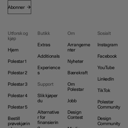
Abonner
Utforsk og
Butikk
Om
Sosialt
kjøp
Extras
Arrangeme
Instagram
Hjem
nter
Additionals
Facebook
Polestar 1
Nyheter
Experience
YouTube
Polestar 2
s
Bærekraft
LinkedIn
Polestar 3
Support
Om
Polestar
TikTok
Polestar 4
Slik kjøper
du
Jobb
Polestar
Polestar 5
Community
Alternative
Design
r for
Contest
Bestill
Design
finansierin
prøvekjørin
Community
g