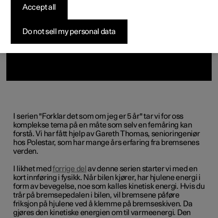
Accept all
Pre-owned Polestar 2
Pre-owned Polestar 3
Pre-owned Polestar 4
Konfigurer
Hjemmelading
Finansieringsalternativer
Registrering for nyhetsbrev
Do not sell my personal data
I serien "Forklar det som om jeg er 5 år" tar vi for oss
komplekse tema på en måte som selv en femåring kan
forstå. Vi har fått hjelp av Gareth Thomas, senioringeniør
hos Polestar, som har mange års erfaring fra bremsenes
verden.
I likhet med
forrige del
av denne serien starter vi med en
kort innføring i fysikk. Når bilen kjører, har hjulene energi i
form av bevegelse, noe som kalles kinetisk energi. Hvis du
trår på bremsepedalen i bilen, vil bremsene påføre
friksjon på hjulene ved å klemme på bremseskiven. Da
gjøres den kinetiske energien om til varmeenergi. Den