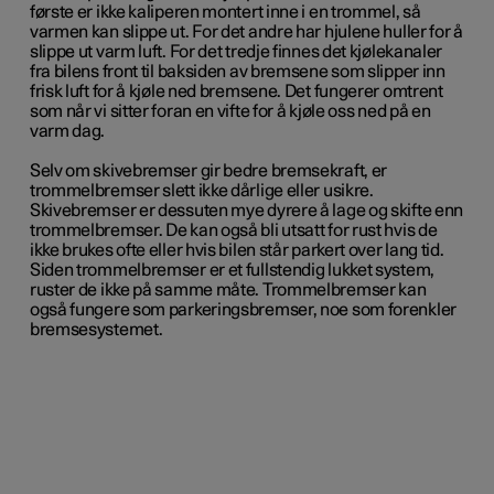
første er ikke kaliperen montert inne i en trommel, så
varmen kan slippe ut. For det andre har hjulene huller for å
slippe ut varm luft. For det tredje finnes det kjølekanaler
fra bilens front til baksiden av bremsene som slipper inn
frisk luft for å kjøle ned bremsene. Det fungerer omtrent
som når vi sitter foran en vifte for å kjøle oss ned på en
varm dag.
Selv om skivebremser gir bedre bremsekraft, er
trommelbremser slett ikke dårlige eller usikre.
Skivebremser er dessuten mye dyrere å lage og skifte enn
trommelbremser. De kan også bli utsatt for rust hvis de
ikke brukes ofte eller hvis bilen står parkert over lang tid.
Siden trommelbremser er et fullstendig lukket system,
ruster de ikke på samme måte. Trommelbremser kan
også fungere som parkeringsbremser, noe som forenkler
bremsesystemet.