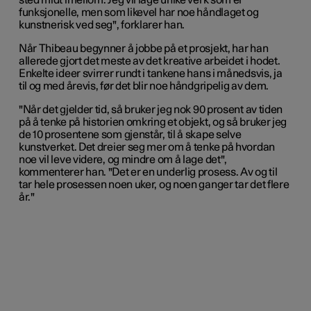
sted midt imellom. Jeg vil lage unike verk som er
funksjonelle, men som likevel har noe håndlaget og
kunstnerisk ved seg", forklarer han.
Når Thibeau begynner å jobbe på et prosjekt, har han
allerede gjort det meste av det kreative arbeidet i hodet.
Enkelte ideer svirrer rundt i tankene hans i månedsvis, ja
til og med årevis, før det blir noe håndgripelig av dem.
"Når det gjelder tid, så bruker jeg nok 90 prosent av tiden
på å tenke på historien omkring et objekt, og så bruker jeg
de 10 prosentene som gjenstår, til å skape selve
kunstverket. Det dreier seg mer om å tenke på hvordan
noe vil leve videre, og mindre om å lage det",
kommenterer han. "Det er en underlig prosess. Av og til
tar hele prosessen noen uker, og noen ganger tar det flere
år."