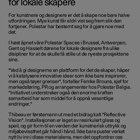
for lokale skapere
For kunstnere og designere er det å skape noe bare halve
utfordringen. Mye kunst får aldri vist seg frem slik den
fortjener. Polestar har bestemt seg for å gjøre noe med
det.
I høst åpnet våre Polestar Spaces i Brussel, Antwerpen,
Gent og Hasselt dørene for lokale designere fra ulike
disipliner for at de skulle få stille ut de nyeste prosjektene
sine.
"Ved å gi designerne en plattform for det de skaper, håper
vi å katalysere innovative ideer som ikke bare inspirerer,
men også tøyer grenser", forteller Femke Brouns, sjef for
markedsføring, PR og arrangementer hos Polestar Belgia.
"Initiativet understreker også den enorme kraften
samarbeid har som middel for å oppnå vesentlige
endringer."
Thibeau er førstemann ut med et bidrag kalt "Reflective
Vision". Installasjonen er laget av resirkulert glass og
speil, og gir form til en verden der kunstnerisk uttrykk og
miljøbevissthet går hånd i hånd. Ikke bare puster verket
nytt liv inn i disse materialene, men det oppfordrer oss