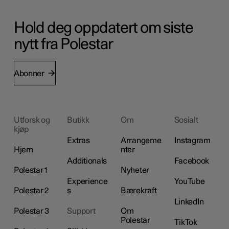
Hold deg oppdatert om siste
nytt fra Polestar
Abonner
Utforsk og
Butikk
Om
Sosialt
kjøp
Extras
Arrangeme
Instagram
Hjem
nter
Additionals
Facebook
Polestar 1
Nyheter
Experience
YouTube
Polestar 2
s
Bærekraft
LinkedIn
Polestar 3
Support
Om
Polestar
TikTok