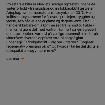
Polestars elbiler er utviklet i Sverige og testet under ekte
vinterforhold – fra snøslaps og is i Jokkmokk til testveier i
Arjeplog, hvor temperaturen ofte synker til –30 °C. Her
kalibreres systemene for å levere presisjon, trygghet og
ytelse, selv når veiene er glatte og dagene korte. Det
handler ikke bare om å komme seg fram i snø og kulde –
men om å gjøre det med kontroll, komfort og kjøreglede. I
denne artikkelen svarer vi på vanlige spørsmål om elbil på
vinterføre: Hvordan oppfører en elbil seg på glatt
underlag? Er firehjulsdrift viktig om vinteren? Fungerer
regenerativ bremsing på is? Og hvordan takler det digitale
bakspeilet snø og vintermørke?
Les mer