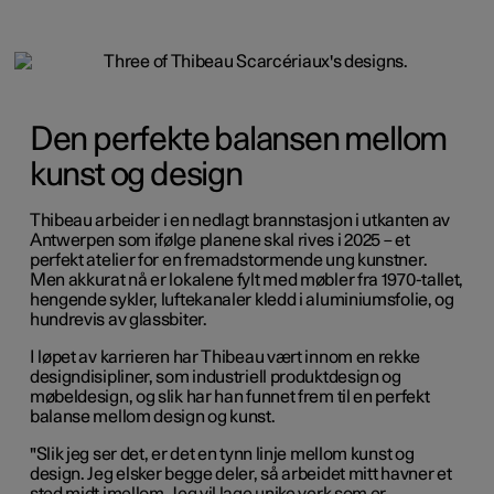
Den perfekte balansen mellom
kunst og design
Thibeau arbeider i en nedlagt brannstasjon i utkanten av
Antwerpen som ifølge planene skal rives i 2025 – et
perfekt atelier for en fremadstormende ung kunstner.
Men akkurat nå er lokalene fylt med møbler fra 1970-tallet,
hengende sykler, luftekanaler kledd i aluminiumsfolie, og
hundrevis av glassbiter.
I løpet av karrieren har Thibeau vært innom en rekke
designdisipliner, som industriell produktdesign og
møbeldesign, og slik har han funnet frem til en perfekt
balanse mellom design og kunst.
"Slik jeg ser det, er det en tynn linje mellom kunst og
design. Jeg elsker begge deler, så arbeidet mitt havner et