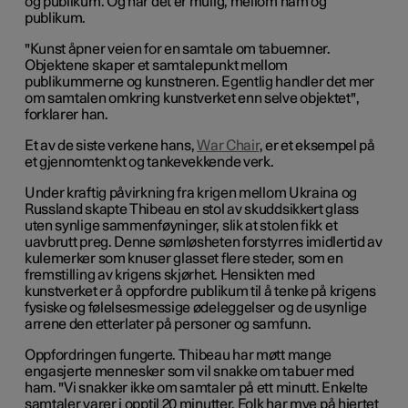
og publikum. Og når det er mulig, mellom ham og
publikum.
"Kunst åpner veien for en samtale om tabuemner.
Objektene skaper et samtalepunkt mellom
publikummerne og kunstneren. Egentlig handler det mer
om samtalen omkring kunstverket enn selve objektet",
forklarer han.
Et av de siste verkene hans,
War Chair
, er et eksempel på
et gjennomtenkt og tankevekkende verk.
Under kraftig påvirkning fra krigen mellom Ukraina og
Russland skapte Thibeau en stol av skuddsikkert glass
uten synlige sammenføyninger, slik at stolen fikk et
uavbrutt preg. Denne sømløsheten forstyrres imidlertid av
kulemerker som knuser glasset flere steder, som en
fremstilling av krigens skjørhet. Hensikten med
kunstverket er å oppfordre publikum til å tenke på krigens
fysiske og følelsesmessige ødeleggelser og de usynlige
arrene den etterlater på personer og samfunn.
Oppfordringen fungerte. Thibeau har møtt mange
engasjerte mennesker som vil snakke om tabuer med
ham. "Vi snakker ikke om samtaler på ett minutt. Enkelte
samtaler varer i opptil 20 minutter. Folk har mye på hjertet