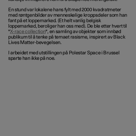
En stund var lokalene hans fylt med 2000 kvadratmeter
med røntgenbilder av menneskelige kroppsdeler som han
fant på et loppemarked. (Et helt vanlig belgisk
loppemarked, beroliger han oss med). De ble etter hvert til
"
X-race collection
", en samling av objekter som innbød
publikum til å tenke på temaet rasisme, inspirert av Black
Lives Matter-bevegelsen.
I arbeidet med utstillingen på Polestar Space i Brussel
sparte han ikke på noe.