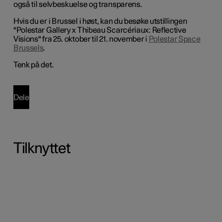
også til selvbeskuelse og transparens.
Hvis du er i Brussel i høst, kan du besøke utstillingen
"Polestar Gallery x Thibeau Scarcériaux: Reflective
Visions" fra 25. oktober til 21. november i
Polestar Space
Brussels
.
Tenk på det.
Dele
Tilknyttet