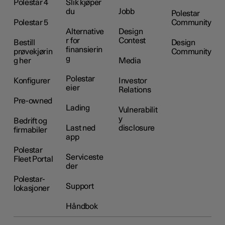
Polestar 4
Slik kjøper
du
Jobb
Polestar
Polestar 5
Community
Alternative
Design
r for
Contest
Bestill
Design
finansierin
prøvekjørin
Community
g
g her
Media
Polestar
Konfigurer
Investor
eier
Relations
Pre-owned
Lading
Vulnerabilit
y
Bedrift og
Last ned
disclosure
firmabiler
app
Polestar
Serviceste
Fleet Portal
der
Polestar-
Support
lokasjoner
Håndbok