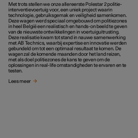
Met trots stellen we onze allereerste Polestar 2 politie-
interventievoertuig voor, een uniek project waarin
technologie, gebruiksgemak en veiligheid samenkomen.
Deze wagen werd speciaal omgebouwd om politiezones
in heel België een realistisch en hands-on beeld te geven
van de nieuwste ontwikkelingen in voertuiguitrusting.
Deze realisatie kwam tot stand in nauwe samenwerking
met AB Technics, waarbij expertise en innovatie werden
gebundeld om tot een optimaal resultaat te komen. De
wagen zal de komende maanden door het land reizen,
met als doel politiezones de kans te geven om de
oplossingen in real-life omstandigheden te ervaren en te
testen.
Lees meer