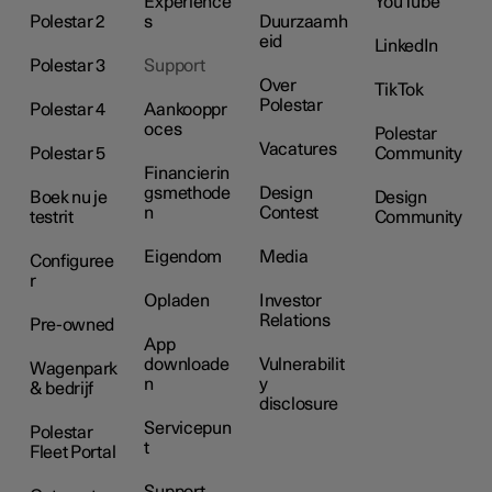
Experience
YouTube
Polestar 2
s
Duurzaamh
eid
LinkedIn
Polestar 3
Support
Over
TikTok
Polestar
Polestar 4
Aankooppr
oces
Polestar
Vacatures
Polestar 5
Community
Financierin
gsmethode
Design
Boek nu je
Design
n
Contest
testrit
Community
Eigendom
Media
Configuree
r
Opladen
Investor
Relations
Pre-owned
App
downloade
Vulnerabilit
Wagenpark
n
y
& bedrijf
disclosure
Servicepun
Polestar
t
Fleet Portal