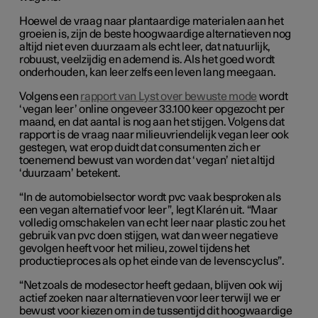
Hoewel de vraag naar plantaardige materialen aan het
groeien is, zijn de beste hoogwaardige alternatieven nog
altijd niet even duurzaam als echt leer, dat natuurlijk,
robuust, veelzijdig en ademend is. Als het goed wordt
onderhouden, kan leer zelfs een leven lang meegaan.
Volgens een
rapport van Lyst over bewuste mode
wordt
‘vegan leer’ online ongeveer 33.100 keer opgezocht per
maand, en dat aantal is nog aan het stijgen. Volgens dat
rapport is de vraag naar milieuvriendelijk vegan leer ook
gestegen, wat erop duidt dat consumenten zich er
toenemend bewust van worden dat ‘vegan’ niet altijd
‘duurzaam’ betekent.
“In de automobielsector wordt pvc vaak besproken als
een vegan alternatief voor leer”, legt Klarén uit. “Maar
volledig omschakelen van echt leer naar plastic zou het
gebruik van pvc doen stijgen, wat dan weer negatieve
gevolgen heeft voor het milieu, zowel tijdens het
productieproces als op het einde van de levenscyclus”.
“Net zoals de modesector heeft gedaan, blijven ook wij
actief zoeken naar alternatieven voor leer terwijl we er
bewust voor kiezen om in de tussentijd dit hoogwaardige