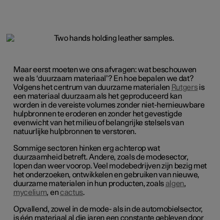
Maar eerst moeten we ons afvragen: wat beschouwen
we als ‘duurzaam materiaal’? En hoe bepalen we dat?
Volgens het centrum van duurzame materialen
Rutgers
is
een materiaal duurzaam als het geproduceerd kan
worden in de vereiste volumes zonder niet-hernieuwbare
hulpbronnen te eroderen en zonder het gevestigde
evenwicht van het milieu of belangrijke stelsels van
natuurlijke hulpbronnen te verstoren.
Sommige sectoren hinken erg achterop wat
duurzaamheid betreft. Andere, zoals de modesector,
lopen dan weer voorop. Veel modebedrijven zijn bezig met
het onderzoeken, ontwikkelen en gebruiken van nieuwe,
duurzame materialen in hun producten, zoals
algen
,
mycelium
, en
cactus
.
Opvallend, zowel in de mode- als in de automobielsector,
is één materiaal al die jaren een constante gebleven door