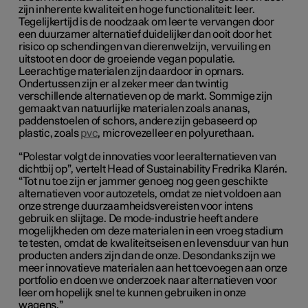
zijn inherente kwaliteit en hoge functionaliteit: leer.
Tegelijkertijd is de noodzaak om leer te vervangen door
een duurzamer alternatief duidelijker dan ooit door het
risico op schendingen van dierenwelzijn, vervuiling en
uitstoot en door de groeiende vegan populatie.
Leerachtige materialen zijn daardoor in opmars.
Ondertussen zijn er al zeker meer dan twintig
verschillende alternatieven op de markt. Sommige zijn
gemaakt van natuurlijke materialen zoals ananas,
paddenstoelen of schors, andere zijn gebaseerd op
plastic, zoals
pvc
, microvezelleer en polyurethaan.
“Polestar volgt de innovaties voor leeralternatieven van
dichtbij op”, vertelt Head of Sustainability Fredrika Klarén.
“Tot nu toe zijn er jammer genoeg nog geen geschikte
alternatieven voor autozetels, omdat ze niet voldoen aan
onze strenge duurzaamheidsvereisten voor intens
gebruik en slijtage. De mode-industrie heeft andere
mogelijkheden om deze materialen in een vroeg stadium
te testen, omdat de kwaliteitseisen en levensduur van hun
producten anders zijn dan de onze. Desondanks zijn we
meer innovatieve materialen aan het toevoegen aan onze
portfolio en doen we onderzoek naar alternatieven voor
leer om hopelijk snel te kunnen gebruiken in onze
wagens.”