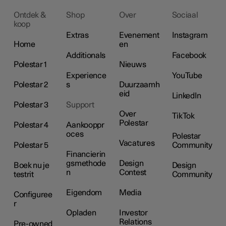
Ontdek &
Shop
Over
Sociaal
koop
Extras
Evenement
Instagram
Home
en
Additionals
Facebook
Polestar 1
Nieuws
Experience
YouTube
Polestar 2
s
Duurzaamh
eid
LinkedIn
Polestar 3
Support
Over
TikTok
Polestar
Polestar 4
Aankooppr
oces
Polestar
Vacatures
Polestar 5
Community
Financierin
gsmethode
Design
Boek nu je
Design
n
Contest
testrit
Community
Eigendom
Media
Configuree
r
Opladen
Investor
Relations
Pre-owned