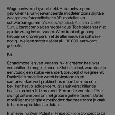
Wagenontwerp, bijvoorbeeld. Auto-ontwerpers
gebruiken tal van geavanceerde middelen zoals digitale
weergaves, fotorealistische 3D-modellen en
softwareprogramma’s zoals
Autodesk Alias
en
ICEM
Surf
. Uiterst complex en modern dus. Toch bieden ze niet
op elke vraag het antwoord. Want ironisch genoeg
hebben de ontwerpers niet de allernieuwste software
nodig – wel een materiaal dat al … 30.000 jaar wordt
gebruikt.
Klei.
Schaalmodellen van wagens in klei creëren heel wat
verschillende mogelijkheden. Klei is flexibel, waardoor je
eenvoudig een stukje verandert, toevoegt of wegneemt.
Dankzij die modellen wordt brainstormen en
samenwerken veel praktischer: meerdere mensen
bekijken het volledige voertuig vanuit verschillende
hoeken op hetzelfde moment. Een ander voordeel? Het
dwingt ontwerpers om het grotere geheel te zien. Dat is
moeilijker met digitale methodes: daarmee zoom je vaak
te hard in op de kleinste details.
In aflevering 2 van
Polestar Precept: From Concept to Car