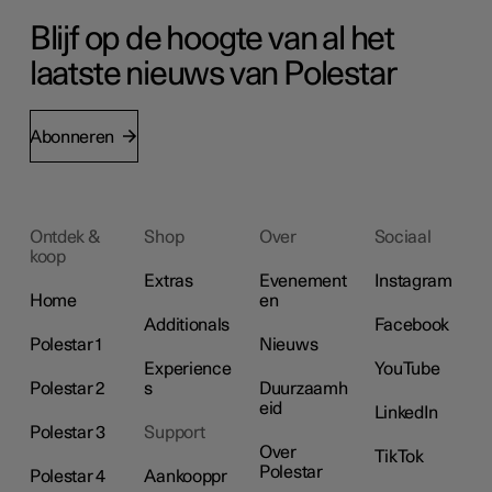
Blijf op de hoogte van al het
laatste nieuws van Polestar
Abonneren
Ontdek &
Shop
Over
Sociaal
koop
Extras
Evenement
Instagram
Home
en
Additionals
Facebook
Polestar 1
Nieuws
Experience
YouTube
Polestar 2
s
Duurzaamh
eid
LinkedIn
Polestar 3
Support
Over
TikTok
Polestar
Polestar 4
Aankooppr