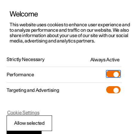
Welcome
Polestar 2
Aanbiedingen voor particulieren
This website uses cookies to enhance user experience and
Nieuws
to analyze performance and traffic on our website. We also
Polestar 3
Aanbiedingen voor
share information about your use of our site with our social
28.07.2021
media, advertising and analytics partners.
professionelen
Polestar 4
Polestar Precept: From
Polestar 5
Bekijk onze stockwagens
Concept to Car, aflevering 2
Strictly Necessary
Always Active
Polestar 4 coupé
Configureer
Pre-owned
Moderne uitdagingen vragen soms om … traditionele
Performance
oplossingen.
Pre-owned
Ontmoet ons
Ontdek Polestar 4
Shop
Testrit
Servicepunten
Targeting and Advertising
Testrit
Meer
Extras
Service
Configureer
Ontdek Polestar 2
Ontdek Polestar 3
Cookie Settings
Over pre-owned
Additionals
Opladen
Bekijk onze stockwagens
Testrit
Testrit
(Opent in een nieuw venster)
Allow selected
Pre-owned aanbiedingen
Experiences
Support
Aanbiedingen voor
Aanbiedingen voor
Aanbiedingen voor
Ontdek Polestar 5