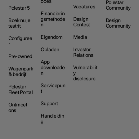
oces
Polestar
Vacatures
Polestar 5
Community
Financierin
gsmethode
Design
Boek nu je
Design
n
Contest
testrit
Community
Eigendom
Media
Configuree
r
Opladen
Investor
Relations
Pre-owned
App
downloade
Vulnerabilit
Wagenpark
n
y
& bedrijf
disclosure
Servicepun
Polestar
t
Fleet Portal
Support
Ontmoet
ons
Handleidin
g