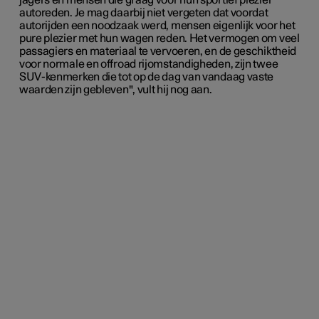
jagers en mensen die graag voor hun sportief plezier
autoreden. Je mag daarbij niet vergeten dat voordat
autorijden een noodzaak werd, mensen eigenlijk voor het
pure plezier met hun wagen reden. Het vermogen om veel
passagiers en materiaal te vervoeren, en de geschiktheid
voor normale en offroad rijomstandigheden, zijn twee
SUV-kenmerken die tot op de dag van vandaag vaste
waarden zijn gebleven", vult hij nog aan.