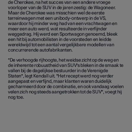
de Cherokee, na het succes van een andere vroege
voorloper van de SUV in de jaren zestig: de Wagoneer.
Maar de Cherokee was misschien wel de eerste
terreinwagen met een unibody-ontwerp in de VS,
waardoor hij minder weg had van een vrachtwagen en
meer een auto werd, wat resulteerde in verfijnder
weggedrag. Hij werd een
Sportwagon
genoemd, bleek
een hit bij automobilisten in de voorsteden en leidde
wereldwijd tot een aantal vergelijkbare modellen van
concurrerende autofabrikanten.
"De verhoogde rijhoogte, het weidse zicht op de weg en
de inherente robuustheid van SUV's bleken in de smaak te
vallen bij de dagelijkse bestuurder in de Verenigde
Staten", legt Kendall uit. "Het recept werd nog verder
aangepast en verfijnd, maar klanten waren duidelijk
gecharmeerd door de combinatie, en ook vandaag voelen
velen zich nog steeds aangetrokken tot de SUV", voegt hij
nog toe.