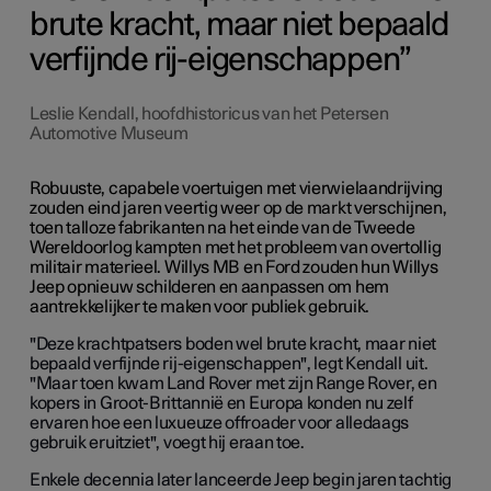
brute kracht, maar niet bepaald
verfijnde rij-eigenschappen
Leslie Kendall, hoofdhistoricus van het Petersen
Automotive Museum
Robuuste, capabele voertuigen met vierwielaandrijving
zouden eind jaren veertig weer op de markt verschijnen,
toen talloze fabrikanten na het einde van de Tweede
Wereldoorlog kampten met het probleem van overtollig
militair materieel. Willys MB en Ford zouden hun Willys
Jeep opnieuw schilderen en aanpassen om hem
aantrekkelijker te maken voor publiek gebruik.
"Deze krachtpatsers boden wel brute kracht, maar niet
bepaald verfijnde rij-eigenschappen", legt Kendall uit.
"Maar toen kwam Land Rover met zijn Range Rover, en
kopers in Groot-Brittannië en Europa konden nu zelf
ervaren hoe een luxueuze offroader voor alledaags
gebruik eruitziet", voegt hij eraan toe.
Enkele decennia later lanceerde Jeep begin jaren tachtig