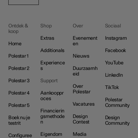
Ontdek &
Shop
Over
Sociaal
koop
Extras
Evenement
Instagram
Home
en
Additionals
Facebook
Polestar 1
Nieuws
Experience
YouTube
Polestar 2
s
Duurzaamh
eid
LinkedIn
Polestar 3
Support
Over
TikTok
Polestar
Polestar 4
Aankooppr
oces
Polestar
Vacatures
Polestar 5
Community
Financierin
gsmethode
Design
Boek nu je
Design
n
Contest
testrit
Community
Eigendom
Media
Configuree