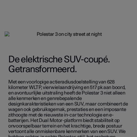
De elektrische SUV-coupé.
Getransformeerd.
Met een voorlopige actieradiusdoelstelling van 628
kilometer WLTP, vierwielaandrijving en 517 pk aan boord,
en avontuurlijke uitstraling heeft de Polestar 3 niet alleen
alle kenmerken en genrebepalende
designkarakteristieken van een SUV, maar combineert de
wagen ook gebruiksgemak, prestaties en een imposante
zithoogte met de nieuwste in-car technologie en e-
batterijen. Het Dual Motor-platform biedt stabiliteit op
onvoorspelbaar terrein en het krachtige, brede postuur
vertoont alle onmiskenbare kenmerken van een SUV. We
hebben echter,
in echte Polestar-stijl, het archetype