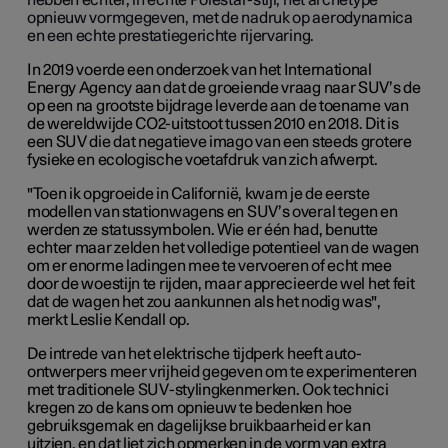
opnieuw vormgegeven, met de nadruk op aerodynamica
en een echte prestatiegerichte rijervaring.
In 2019 voerde een onderzoek van het International
Energy Agency aan dat de groeiende vraag naar SUV’s de
op een na grootste bijdrage leverde aan de toename van
de wereldwijde CO2-uitstoot tussen 2010 en 2018. Dit is
een SUV die dat negatieve imago van een steeds grotere
fysieke en ecologische voetafdruk van zich afwerpt.
"Toen ik opgroeide in Californië, kwam je de eerste
modellen van stationwagens en SUV’s overal tegen en
werden ze statussymbolen. Wie er één had, benutte
echter maar zelden het volledige potentieel van de wagen
om er enorme ladingen mee te vervoeren of echt mee
door de woestijn te rijden, maar apprecieerde wel het feit
dat de wagen het zou aankunnen als het nodig was",
merkt Leslie Kendall op.
De intrede van het elektrische tijdperk heeft auto-
ontwerpers meer vrijheid gegeven om te experimenteren
met traditionele SUV-stylingkenmerken. Ook technici
kregen zo de kans om opnieuw te bedenken hoe
gebruiksgemak en dagelijkse bruikbaarheid er kan
uitzien, en dat liet zich opmerken in de vorm van extra