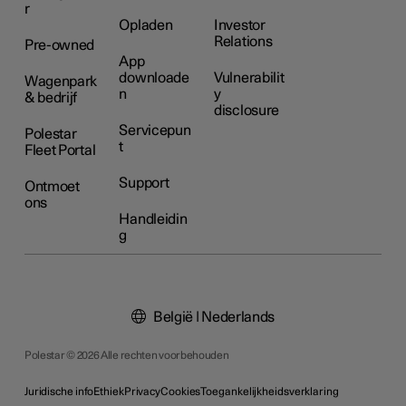
r
Opladen
Investor
Relations
Pre-owned
App
downloade
Vulnerabilit
Wagenpark
n
y
& bedrijf
disclosure
Servicepun
Polestar
t
Fleet Portal
Support
Ontmoet
ons
Handleidin
g
België | Nederlands
Polestar © 2026 Alle rechten voorbehouden
Juridische info
Ethiek
Privacy
Cookies
Toegankelijkheidsverklaring