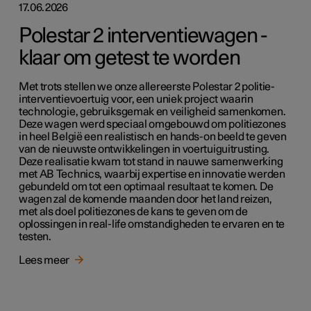
17.06.2026
Polestar 2 interventiewagen -
klaar om getest te worden
Met trots stellen we onze allereerste Polestar 2 politie-
interventievoertuig voor, een uniek project waarin
technologie, gebruiksgemak en veiligheid samenkomen.
Deze wagen werd speciaal omgebouwd om politiezones
in heel België een realistisch en hands-on beeld te geven
van de nieuwste ontwikkelingen in voertuiguitrusting.
Deze realisatie kwam tot stand in nauwe samenwerking
met AB Technics, waarbij expertise en innovatie werden
gebundeld om tot een optimaal resultaat te komen. De
wagen zal de komende maanden door het land reizen,
met als doel politiezones de kans te geven om de
oplossingen in real-life omstandigheden te ervaren en te
testen.
Lees meer