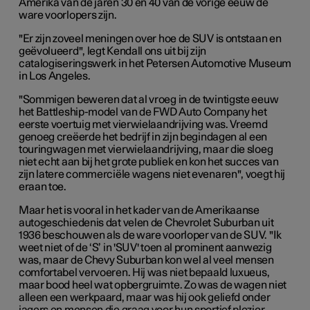
Amerika van de jaren 30 en 40 van de vorige eeuw de
ware
voorlopers
zijn.
"Er zijn zoveel meningen over hoe de SUV is ontstaan en
geëvolueerd", legt Kendall ons uit bij zijn
catalogiseringswerk in het Petersen Automotive Museum
in Los Angeles.
"Sommigen beweren dat al vroeg in de twintigste eeuw
het Battleship-model van de FWD Auto Company het
eerste voertuig met vierwielaandrijving was. Vreemd
genoeg creëerde het bedrijf in zijn begindagen al een
touringwagen met vierwielaandrijving, maar die sloeg
niet echt aan bij het grote publiek en kon het succes van
zijn latere commerciële wagens niet evenaren", voegt hij
eraan toe.
Maar het is vooral in het kader van de Amerikaanse
autogeschiedenis dat velen de Chevrolet Suburban uit
1936 beschouwen als de ware voorloper van de SUV. "Ik
weet niet of de ‘S’ in 'SUV' toen al prominent aanwezig
was, maar de Chevy Suburban kon wel al veel mensen
comfortabel vervoeren. Hij was niet bepaald luxueus,
maar bood heel wat opbergruimte. Zo was de wagen niet
alleen een werkpaard, maar was hij ook geliefd onder