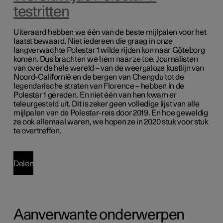
testritten
Uiteraard hebben we één van de beste mijlpalen voor het
laatst bewaard. Niet iedereen die graag in onze
langverwachte Polestar 1 wilde rijden kon naar Göteborg
komen. Dus brachten we hem naar ze toe. Journalisten
van over de hele wereld – van de weergaloze kustlijn van
Noord-Californië en de bergen van Chengdu tot de
legendarische straten van Florence – hebben in de
Polestar 1 gereden. En niet één van hen kwam er
teleurgesteld uit. Dit is zeker geen volledige lijst van alle
mijlpalen van de Polestar-reis door 2019. En hoe geweldig
ze ook allemaal waren, we hopen ze in 2020 stuk voor stuk
te overtreffen.
Delen
Aanverwante onderwerpen