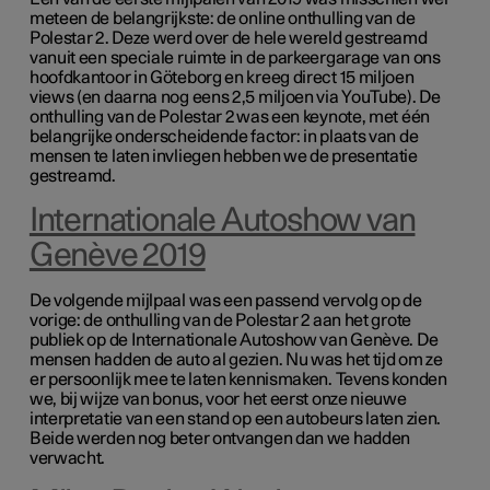
meteen de belangrijkste: de online onthulling van de
Polestar 2. Deze werd over de hele wereld gestreamd
vanuit een speciale ruimte in de parkeergarage van ons
hoofdkantoor in Göteborg en kreeg direct 15 miljoen
views (en daarna nog eens 2,5 miljoen via YouTube). De
onthulling van de Polestar 2 was een keynote, met één
belangrijke onderscheidende factor: in plaats van de
mensen te laten invliegen hebben we de presentatie
gestreamd.
Internationale Autoshow van
Genève 2019
De volgende mijlpaal was een passend vervolg op de
vorige: de onthulling van de Polestar 2 aan het grote
publiek op de Internationale Autoshow van Genève. De
mensen hadden de auto al gezien. Nu was het tijd om ze
er persoonlijk mee te laten kennismaken. Tevens konden
we, bij wijze van bonus, voor het eerst onze nieuwe
interpretatie van een stand op een autobeurs laten zien.
Beide werden nog beter ontvangen dan we hadden
verwacht.