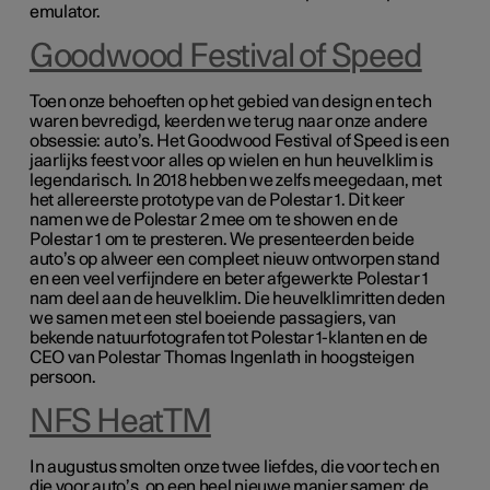
emulator.
Goodwood Festival of Speed
Toen onze behoeften op het gebied van design en tech
waren bevredigd, keerden we terug naar onze andere
obsessie: auto’s. Het Goodwood Festival of Speed is een
jaarlijks feest voor alles op wielen en hun heuvelklim is
legendarisch. In 2018 hebben we zelfs meegedaan, met
het allereerste prototype van de Polestar 1. Dit keer
namen we de Polestar 2 mee om te showen en de
Polestar 1 om te presteren. We presenteerden beide
auto’s op alweer een compleet nieuw ontworpen stand
en een veel verfijndere en beter afgewerkte Polestar 1
nam deel aan de heuvelklim. Die heuvelklimritten deden
we samen met een stel boeiende passagiers, van
bekende natuurfotografen tot Polestar 1-klanten en de
CEO van Polestar Thomas Ingenlath in hoogsteigen
persoon.
NFS HeatTM
In augustus smolten onze twee liefdes, die voor tech en
die voor auto’s, op een heel nieuwe manier samen: de