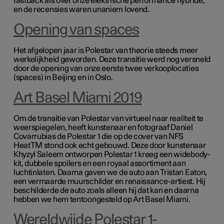
fastback als over onze elektrische performance hybride,
en de recensies waren unaniem lovend.
Opening van spaces
Het afgelopen jaar is Polestar van theorie steeds meer
werkelijkheid geworden. Deze transitie werd nog versneld
door de opening van onze eerste twee verkooplocaties
(spaces) in Beijing en in Oslo.
Art Basel Miami 2019
Om de transitie van Polestar van virtueel naar realiteit te
weerspiegelen, heeft kunstenaar en fotograaf Daniel
Covarrubias de Polestar 1 die op de cover van NFS
HeatTM stond ook echt gebouwd. Deze door kunstenaar
Khyzyl Saleem ontworpen Polestar 1 kreeg een widebody-
kit, dubbele spoilers en een royaal assortiment aan
luchtinlaten. Daarna gaven we de auto aan Tristan Eaton,
een vermaarde muurschilder en renaissance-artiest. Hij
beschilderde de auto zoals alleen hij dat kan en daarna
hebben we hem tentoongesteld op Art Basel Miami.
Wereldwijde Polestar 1-