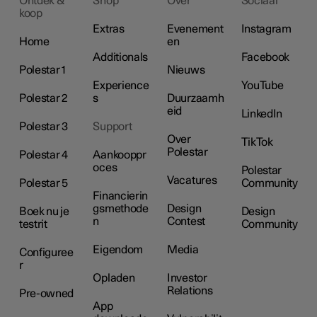
Ontdek &
Shop
Over
Sociaal
koop
Extras
Evenement
Instagram
Home
en
Additionals
Facebook
Polestar 1
Nieuws
Experience
YouTube
Polestar 2
s
Duurzaamh
eid
LinkedIn
Polestar 3
Support
Over
TikTok
Polestar
Polestar 4
Aankooppr
oces
Polestar
Vacatures
Polestar 5
Community
Financierin
gsmethode
Design
Boek nu je
Design
n
Contest
testrit
Community
Eigendom
Media
Configuree
r
Opladen
Investor
Relations
Pre-owned
App