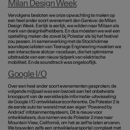
Milan Design Week
Vervolgens besloten we onze opwachting te maken op
een heel ander soort evenement dan Genève: de Milan
Design Week. Eerlijk is eerlijk, we wilden naar Milaan als
merk van designliefhebbers. En dus móesten we wel een
opstelling maken die zowel bij Polestar als bij het festival
zou passen. In samenwerking met de Stockholmse
soundspecialisten van Teenage Engineering maakten we
een interactieve slotcar-racebaan, die het optimisme
uitstraalde van een nieuw tijdperk van elektrische
mobiliteit. En de soundtrack was ongelooflijk.
Google I/O
Over een heel ander soort evenementen gesproken; de
volgende mijlpaal was een bezoek aan het onbetwiste
knooppunt van de wereldwijde informatie-uitwisseling:
de Google I/O ontwikkelaarsconferentie. De Polestar 2 is
de eerste auto ter wereld met een eigen ‘Powered by
Android’ infotainmentsysteem, Dit is nieuw voor
ontwikkelaars, dus namen we de Polestar 2 mee naar
Mountain View, Californië, om het ze zelf te laten ervaren.
We bouwden zelfs een ontwikkelaarsportal compleet met