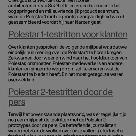
Chengdu is ontworpen door het Noorse
architectenbureau Sn∅hetta en is een bijzonder, in het
oog springend en milieuvriendelijk productiecentrum,
waar de Polestar 1 met de grootste zorgvuldigheid wordt
geassembleerd voordat hij naar klanten gaat.
Polestar 1-testritten voor klanten
Over klanten gesproken: de volgende mijlpaal was dat we
eindelijk hun mening over de Polestar 1 te horen kregen.
Ze kwamen door weer en wind naar het hoofdkantoor van
Polestar, ontmoetten Polestar-medewerkers en andere
klanten en gingen de weg op om zelf te ervaren wat de
Polestar 1 te bieden heeft. En het moet gezegd, ze waren
overweldigd.
Polestar 2-testritten door de
pers
Terwijl het bovenstaande plaatsvond, was er tegelijkertijd
nog een mijlpaal: de testritten met de Polestar 2-
prototypes door de pers. De betreffende journalisten
waren net zo in de wolken over onze volledig elektrische