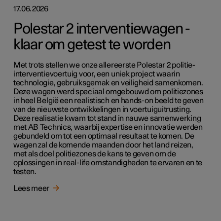
17.06.2026
Polestar 2 interventiewagen -
klaar om getest te worden
Met trots stellen we onze allereerste Polestar 2 politie-
interventievoertuig voor, een uniek project waarin
technologie, gebruiksgemak en veiligheid samenkomen.
Deze wagen werd speciaal omgebouwd om politiezones
in heel België een realistisch en hands-on beeld te geven
van de nieuwste ontwikkelingen in voertuiguitrusting.
Deze realisatie kwam tot stand in nauwe samenwerking
met AB Technics, waarbij expertise en innovatie werden
gebundeld om tot een optimaal resultaat te komen. De
wagen zal de komende maanden door het land reizen,
met als doel politiezones de kans te geven om de
oplossingen in real-life omstandigheden te ervaren en te
testen.
Lees meer