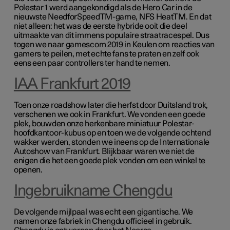
Polestar 1 werd aangekondigd als de Hero Car in de
nieuwste NeedforSpeedTM-game, NFS HeatTM. En dat
niet alleen: het was de eerste hybride ooit die deel
uitmaakte van dit immens populaire straatracespel. Dus
togen we naar gamescom 2019 in Keulen om reacties van
gamers te peilen, met echte fans te praten en zelf ook
eens een paar controllers ter hand te nemen.
IAA Frankfurt 2019
Toen onze roadshow later die herfst door Duitsland trok,
verschenen we ook in Frankfurt. We vonden een goede
plek, bouwden onze herkenbare miniatuur Polestar-
hoofdkantoor-kubus op en toen we de volgende ochtend
wakker werden, stonden we ineens op de Internationale
Autoshow van Frankfurt. Blijkbaar waren we niet de
enigen die het een goede plek vonden om een winkel te
openen.
Ingebruikname Chengdu
De volgende mijlpaal was echt een gigantische. We
namen onze fabriek in Chengdu officieel in gebruik.