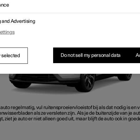
 buitenzijde van je auto in goede staat door vuil te verwijderen en
ance
 in de lak bij te werken zodra je ze ziet. Zorg voor goed zicht door d
wisserbladen in goede staat te houden.
g and Advertising
ettings
Do not sell my personal data
Ac
 selected
auto regelmatig, vul ruitensproeiervloeistof bij als dat nodig is en
enwisserbladen als ze versleten zijn. Als je de buitenzijde van je a
t, ziet je auto er niet alleen goed uit, maar blijft de auto ook in goed