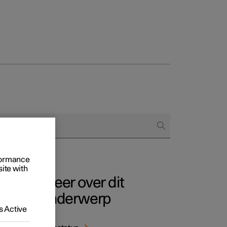
Business
proces
ringsopties
 alle aard
rformance
site with
Meer over dit
e
onderwerp
 Active