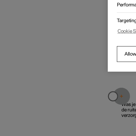
Houd de
Perform
krassen
Reiniging en verzorging van
ruiten
de buitenzijde
Targetin
Cookie S
De auto wassen in een
automatische wasstraat
Allow
Was je 
de ruit
verzorg