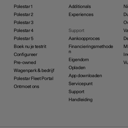
Polestar 1
Additionals
N
Polestar 2
Experiences
D
Polestar 3
Ov
Polestar 4
Support
Va
Polestar 5
Aankoopproces
De
Boek nu je testrit
Financieringsmethode
M
n
Configureer
In
Eigendom
Pre-owned
Vu
Opladen
Wagenpark & bedrijf
App downloaden
Polestar Fleet Portal
Servicepunt
Ontmoet ons
Support
Handleiding