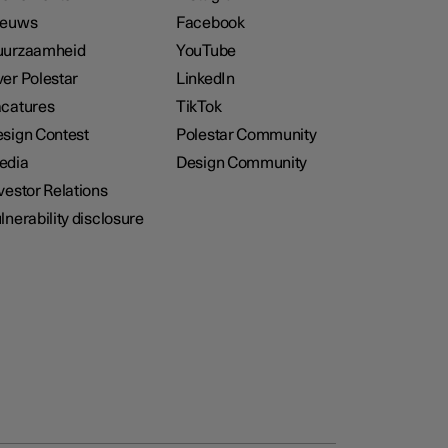
ieuws
Facebook
uurzaamheid
YouTube
er Polestar
LinkedIn
catures
TikTok
sign Contest
Polestar Community
edia
Design Community
vestor Relations
lnerability disclosure