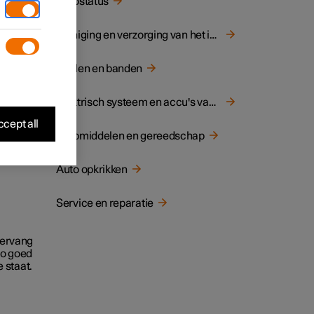
Autostatus
e
Reiniging en verzorging van het interieur
Wielen en banden
Elektrisch systeem en accu's van de auto
cept all
Hulpmiddelen en gereedschap
Auto opkrikken
Service en reparatie
 vervang
uto goed
e staat.