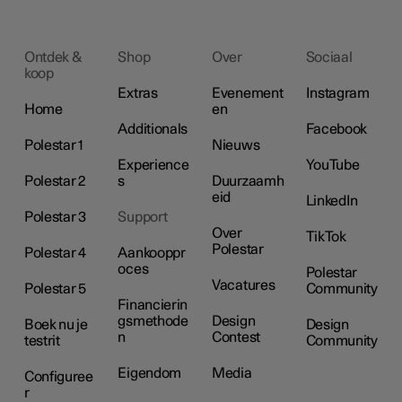
Ontdek &
Shop
Over
Sociaal
koop
Extras
Evenement
Instagram
Home
en
Additionals
Facebook
Polestar 1
Nieuws
Experience
YouTube
Polestar 2
s
Duurzaamh
eid
LinkedIn
Polestar 3
Support
Over
TikTok
Polestar
Polestar 4
Aankooppr
oces
Polestar
Vacatures
Polestar 5
Community
Financierin
gsmethode
Design
Boek nu je
Design
n
Contest
testrit
Community
Eigendom
Media
Configuree
r