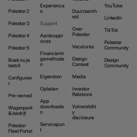
Experience
YouTube
Polestar 2
s
Duurzaamh
eid
LinkedIn
Polestar 3
Support
Over
TikTok
Polestar
Polestar 4
Aankooppr
oces
Polestar
Vacatures
Polestar 5
Community
Financierin
gsmethode
Design
Boek nu je
Design
n
Contest
testrit
Community
Eigendom
Media
Configuree
r
Opladen
Investor
Relations
Pre-owned
App
downloade
Vulnerabilit
Wagenpark
n
y
& bedrijf
disclosure
Servicepun
Polestar
t
Fleet Portal