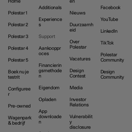
Home
en
Additionals
Facebook
Polestar 1
Nieuws
Experience
YouTube
Polestar 2
s
Duurzaamh
eid
LinkedIn
Polestar 3
Support
Over
TikTok
Polestar
Polestar 4
Aankooppr
oces
Polestar
Vacatures
Polestar 5
Community
Financierin
gsmethode
Design
Boek nu je
Design
n
Contest
testrit
Community
Eigendom
Media
Configuree
r
Opladen
Investor
Relations
Pre-owned
App
downloade
Vulnerabilit
Wagenpark
n
y
& bedrijf
disclosure