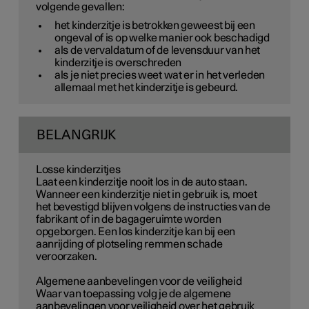
volgende gevallen:
het kinderzitje is betrokken geweest bij een
ongeval of is op welke manier ook beschadigd
als de vervaldatum of de levensduur van het
kinderzitje is overschreden
als je niet precies weet wat er in het verleden
allemaal met het kinderzitje is gebeurd.
BELANGRIJK
Losse kinderzitjes
Laat een kinderzitje nooit los in de auto staan.
Wanneer een kinderzitje niet in gebruik is, moet
het bevestigd blijven volgens de instructies van de
fabrikant of in de bagageruimte worden
opgeborgen. Een los kinderzitje kan bij een
aanrijding of plotseling remmen schade
veroorzaken.
Algemene aanbevelingen voor de veiligheid
Waar van toepassing volg je de algemene
aanbevelingen voor veiligheid over het gebruik