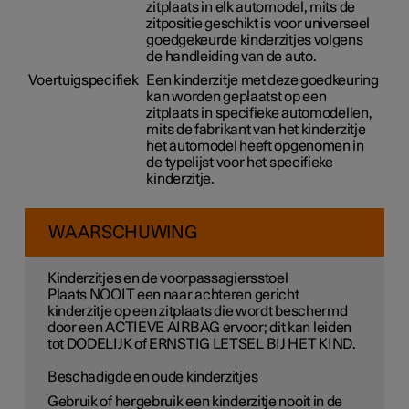
zitplaats in elk automodel, mits de
zitpositie geschikt is voor universeel
goedgekeurde kinderzitjes volgens
de handleiding van de auto.
Voertuigspecifiek
Een kinderzitje met deze goedkeuring
kan worden geplaatst op een
zitplaats in specifieke automodellen,
mits de fabrikant van het kinderzitje
het automodel heeft opgenomen in
de typelijst voor het specifieke
kinderzitje.
WAARSCHUWING
Kinderzitjes en de voorpassagiersstoel
Plaats NOOIT een naar achteren gericht
kinderzitje op een zitplaats die wordt beschermd
door een ACTIEVE AIRBAG ervoor; dit kan leiden
tot DODELIJK of ERNSTIG LETSEL BIJ HET KIND.
Beschadigde en oude kinderzitjes
Gebruik of hergebruik een kinderzitje nooit in de