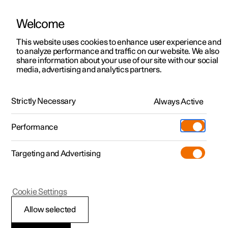
Welcome
Polestar 2
Aanbiedingen voor particulieren
This website uses cookies to enhance user experience and
Handleiding
Videogalerij
Software-updates
to analyze performance and traffic on our website. We also
Polestar 3
Aanbiedingen voor
share information about your use of our site with our social
media, advertising and analytics partners.
professionelen
Polestar 4
Kinderveiligheid
Polestar 5
Bekijk onze stockwagens
Strictly Necessary
Always Active
Polestar 3 - 2025
Polestar 4 coupé
Configureer
Pre-owned
Performance
Pre-owned
Ontmoet ons
Ontdek Polestar 4
Shop
Testrit
Servicepunten
Targeting and Advertising
Testrit
Meer
Extras
Service
Configureer
Ontdek Polestar 2
Ontdek Polestar 3
Polestar 3
Cookie Settings
Over pre-owned
Additionals
Opladen
Bekijk onze stockwagens
Testrit
Testrit
Kinderzitjes
(Opent in een nieuw venster)
Allow selected
Pre-owned aanbiedingen
Experiences
Support
Aanbiedingen voor
Aanbiedingen voor
Aanbiedingen voor
Ontdek Polestar 5
Kinderen moeten altijd in geschikte kinderzitjes zitten en