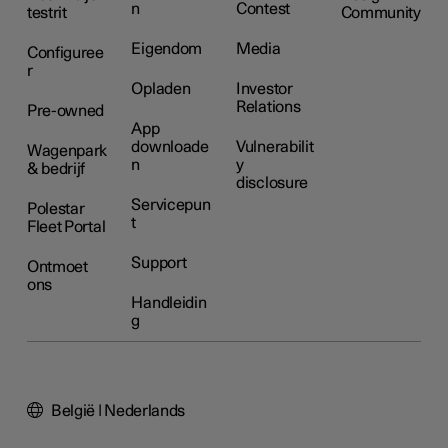
n
Contest
testrit
Community
Eigendom
Media
Configuree
r
Opladen
Investor
Relations
Pre-owned
App
downloade
Vulnerabilit
Wagenpark
n
y
& bedrijf
disclosure
Servicepun
Polestar
t
Fleet Portal
Support
Ontmoet
ons
Handleidin
g
België | Nederlands