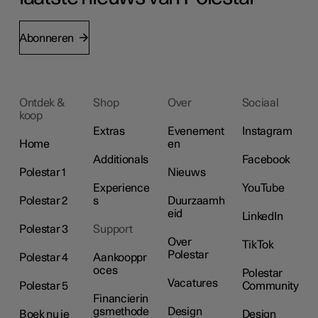
Abonneren
Ontdek &
Shop
Over
Sociaal
koop
Extras
Evenement
Instagram
Home
en
Additionals
Facebook
Polestar 1
Nieuws
Experience
YouTube
Polestar 2
s
Duurzaamh
eid
LinkedIn
Polestar 3
Support
Over
TikTok
Polestar
Polestar 4
Aankooppr
oces
Polestar
Vacatures
Polestar 5
Community
Financierin
gsmethode
Design
Boek nu je
Design