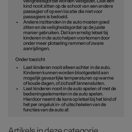
veiligheidsgordel worden vastgezet. Laat een
kind nooit zitten op de schoot van een andere
passagier of op een locatie die niet voor
passagiers is bedoeld.
Andere inzittenden in de auto moeten goed
zitten en de veiligheidsgordel op de juiste
manier gebruiken. Dat kan ernstig letsel bij
kinderen in de auto helpen voorkomen door
onder meer plotseling remmen of zware
aanrijdingen.
Onder toezicht
Laat kinderen nooit alleen achter in de auto.
Kinderen kunnen worden blootgesteld aan
mogelijk gevaarlijke temperaturen op warme
of koude dagen, of zichzelf binnensluiten.
Laat kinderen nooit in de auto spelen of met de
bedieningselementen in de auto spelen.
Hierdoor neemt de kans op letsel bij het kind of
het per ongeluk in- of uitschakelen van de
functies van de auto af.
Artikels in deze categorie