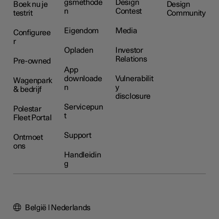
gsmethode
Design
Boek nu je
Design
n
Contest
testrit
Community
Eigendom
Media
Configuree
r
Opladen
Investor
Relations
Pre-owned
App
downloade
Vulnerabilit
Wagenpark
n
y
& bedrijf
disclosure
Servicepun
Polestar
t
Fleet Portal
Support
Ontmoet
ons
Handleidin
g
België | Nederlands