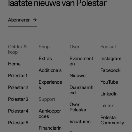
laatste nieuws van Polestar
Abonneren
Ontdek &
Shop
Over
Sociaal
koop
Extras
Evenement
Instagram
Home
en
Additionals
Facebook
Polestar 1
Nieuws
Experience
YouTube
Polestar 2
s
Duurzaamh
eid
LinkedIn
Polestar 3
Support
Over
TikTok
Polestar
Polestar 4
Aankooppr
oces
Polestar
Vacatures
Polestar 5
Community
Financierin