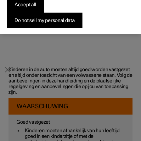
professionelen
professionelen
professionelen
Pre-owned Polestar 1
Fleet & Business
Over Polestar
Accept all
Testrit aanvragen
Polestar 4 SUV
Bekijk onze stockwagens
Bekijk onze stockwagens
Pre-owned Polestar 2
Aankoopproces
Duurzaamheid
Aanbiedingen voor
Do not sell my personal data
Configureer
Configureer
Kom hem ontdekken
professionelen
Pre-owned Polestar 3
Financieringsopties
Nieuws
Pre-owned Polestar 2
Pre-owned Polestar 3
Offerte aanvragen
Configureer
Pre-owned Polestar 4
Voordeel alle aard
Abonneer je op de nieuwsbrief
Kinderen in de auto moeten altijd goed worden vastgezet
en altijd onder toezicht van een volwassene staan. Volg de
aanbevelingen in deze handleiding en de plaatselijke
regelgeving en aanbevelingen die op jou van toepassing
zijn.
WAARSCHUWING
Goed vastgezet
Kinderen moeten afhankelijk van hun leeftijd
goed in een kinderzitje of met de