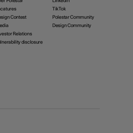
er Polestar
LinkedIn
catures
TikTok
sign Contest
Polestar Community
edia
Design Community
vestor Relations
lnerability disclosure