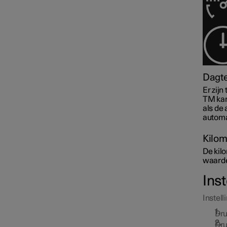
Dagte
Middendisplay
Er zijn
TM kan
als de 
automa
Symbolen en meldingen
Kilom
De kilo
waarde 
Stembediening
Ins
Instel
Dru
Dru