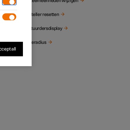
Systeemeenheden wijzigen
Dagteller resetten
Bestuurdersdisplay
Actieradius
cept all