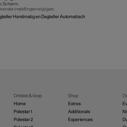
es
Scherm
.
enste instellingen wijzigen.
gteller Handmatig en Dagteller Automatisch
Ontdek & koop
Shop
O
Home
Extras
E
Polestar 1
Additionals
N
Polestar 2
Experiences
D