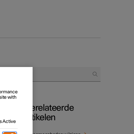
Business
proces
ringsopties
 alle aard
rformance
site with
Gerelateerde
artikelen
 Active
and,