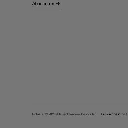
Abonneren
Polestar © 2026 Alle rechten voorbehouden
Juridische info
Et