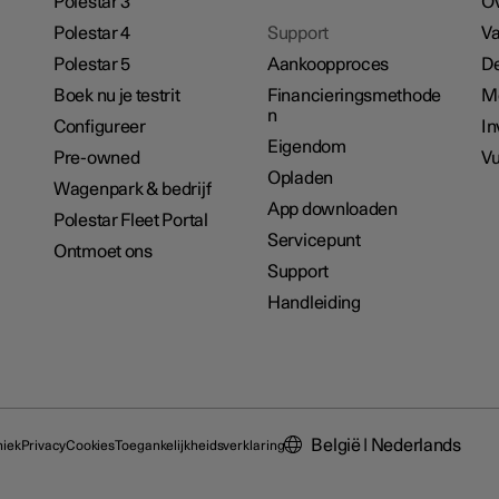
Polestar 3
Ov
Polestar 4
Support
Va
Polestar 5
Aankoopproces
De
Boek nu je testrit
Financieringsmethode
M
n
Configureer
In
Eigendom
Pre-owned
Vu
Opladen
Wagenpark & bedrijf
App downloaden
Polestar Fleet Portal
Servicepunt
Ontmoet ons
Support
Handleiding
België | Nederlands
hiek
Privacy
Cookies
Toegankelijkheidsverklaring