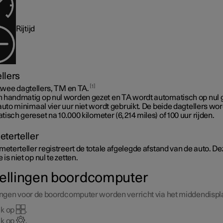
Rijtijd
llers
1
 twee dagtellers, TM en TA.
 handmatig op nul worden gezet en TA wordt automatisch op nul 
auto minimaal vier uur niet wordt gebruikt. De beide dagtellers wo
tisch gereset na
10.000 kilometer (6,214 miles)
of 100 uur rijden.
eterteller
meterteller registreert de totale afgelegde afstand van de auto. De
is niet op nul te zetten.
tellingen boordcomputer
lingen voor de boordcomputer worden verricht via het middendispl
k op
.
k op
.