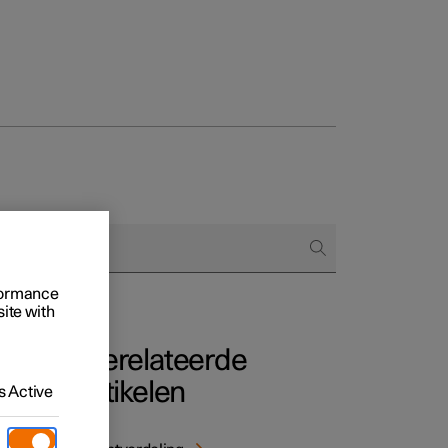
Business
proces
ringsopties
 alle aard
rformance
site with
Gerelateerde
artikelen
 Active
erm