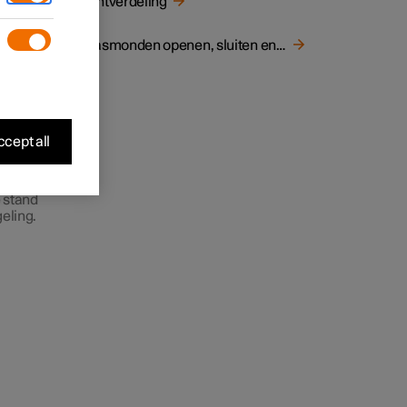
Luchtverdeling
n rond
Blaasmonden openen, sluiten en richten
cept all
 stand
eling.