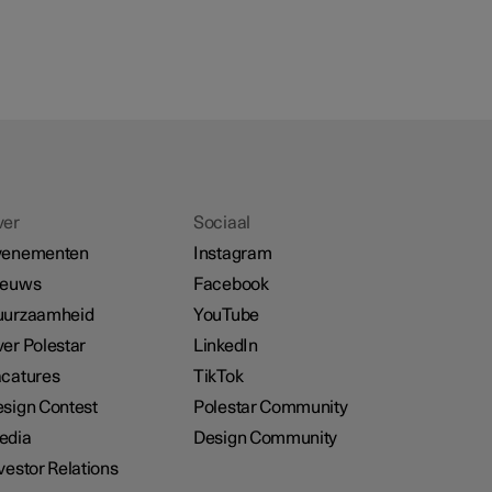
ver
Sociaal
venementen
Instagram
ieuws
Facebook
uurzaamheid
YouTube
er Polestar
LinkedIn
catures
TikTok
sign Contest
Polestar Community
edia
Design Community
vestor Relations