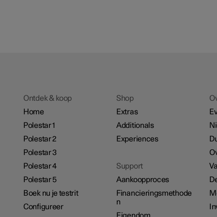
Ontdek & koop
Shop
O
Home
Extras
E
Polestar 1
Additionals
N
Polestar 2
Experiences
D
Polestar 3
Ov
Polestar 4
Support
Va
Polestar 5
Aankoopproces
De
Boek nu je testrit
Financieringsmethode
M
n
Configureer
In
Eigendom