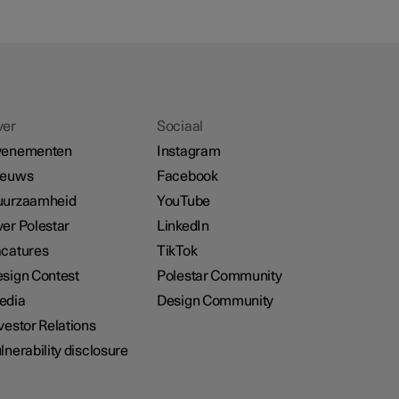
ver
Sociaal
venementen
Instagram
ieuws
Facebook
uurzaamheid
YouTube
er Polestar
LinkedIn
catures
TikTok
sign Contest
Polestar Community
edia
Design Community
vestor Relations
lnerability disclosure