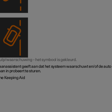
ulp/waarschuwing – het symbool is gekleurd.
baanassistent geeft aan dat het systeem waarschuwt en/of de auto
aan in probeert te sturen.
ne Keeping Aid