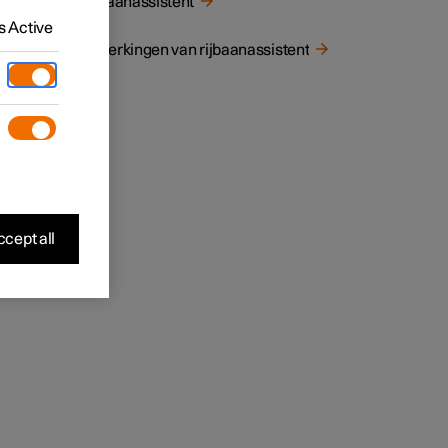
Rijbaanassistent
t
 Active
Beperkingen van rijbaanassistent
welke
cept all