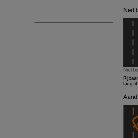
Niet 
Niet be
Rijbaan
laag of
Aandu