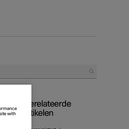
Business
proces
ringsopties
 alle aard
Gerelateerde
rformance
artikelen
site with