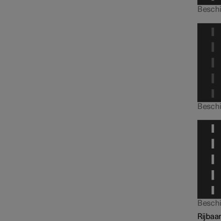
Beschik
Beschik
Stembediening
Beschik
Rijbaan