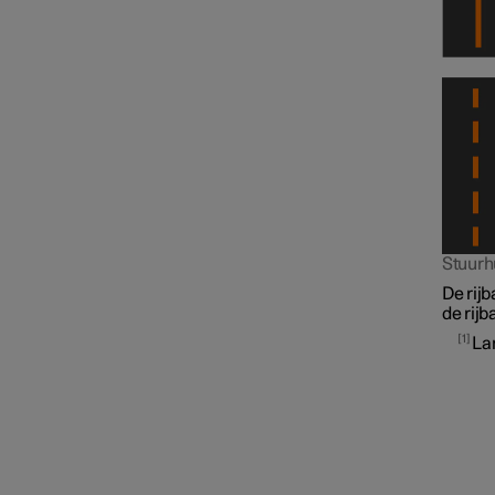
Stuurh
De rij
de rijb
1
La