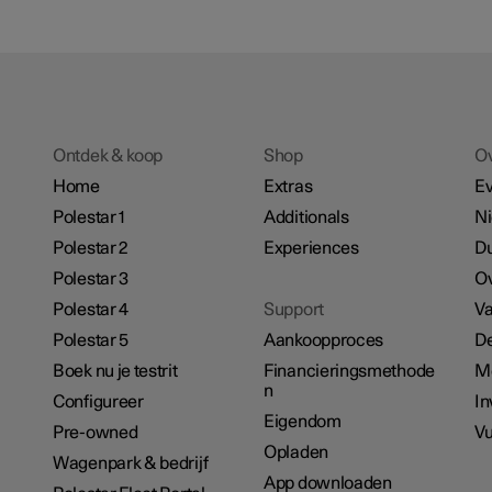
Ontdek & koop
Shop
O
Home
Extras
E
Polestar 1
Additionals
N
Polestar 2
Experiences
D
Polestar 3
Ov
Polestar 4
Support
Va
Polestar 5
Aankoopproces
De
Boek nu je testrit
Financieringsmethode
M
n
Configureer
In
Eigendom
Pre-owned
Vu
Opladen
Wagenpark & bedrijf
App downloaden