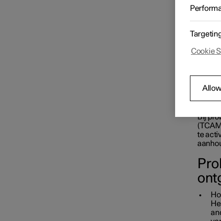
Bij pro
Perform
dingen
Sleutel
Targetin
N.
Cookie S
Vergrendelen en
Als
ontgrendelen
bes
ver
Allow
Passieve vergrendeling en
ontgrendeling
Pro
Bij pr
(TCAM)
te act
aanhou
Pro
ont
Hou
He
and