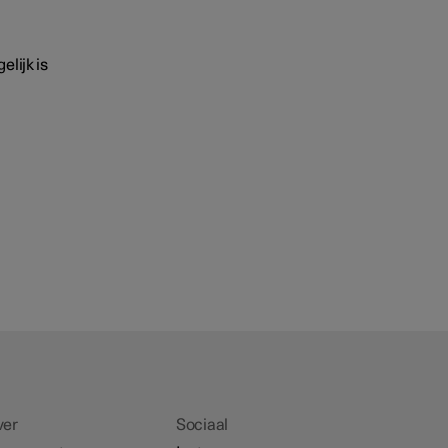
elijk is
ver
Sociaal