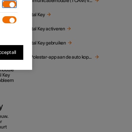
Communicatiemodule (TCAM) van de auto opnieuw opstarten
aar
Digital Key
Digital Key activeren
Digital Key gebruiken
cept all
De Polestar-app aan de auto koppelen
y
emodule
l Key
robleem
y
ieuw.
r
uurt