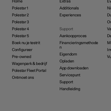
Home
Extras
E
Polestar 1
Additionals
N
Polestar 2
Experiences
D
Polestar 3
Ov
Polestar 4
Support
Va
Polestar 5
Aankoopproces
De
Boek nu je testrit
Financieringsmethode
M
n
Configureer
In
Eigendom
Pre-owned
Vu
Opladen
Wagenpark & bedrijf
App downloaden
Polestar Fleet Portal
Servicepunt
Ontmoet ons
Support
Handleiding