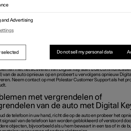
blemen met het activeren of gebruiken van Digital Key kunt u een p
ance
 proberen.
g and Advertising
B.
ettings
 de batterij van de telefoon leeg is, zijn de Digital Key-functies niet
chikbaar. Laad de telefoon op of gebruik een normale sleutel als
vanging.
Do not sell my personal data
Ac
 selected
blemen met activeren van Digital Ke
oblemen met het activeren van Digital Key start u de communicati
 van de auto opnieuw op en probeert u vervolgens opnieuw Digita
iveren. Neem contact op met Polestar Customer Support als het p
dt.
blemen met vergrendelen of
grendelen van de auto met Digital Ke
d de telefoon in uw hand, richt die op de auto en probeer het opn
t signaal van de telefoon kan worden geblokkeerd of verstoord doo
ere objecten, bijvoorbeeld als u hem bewaart in een tas of in de b