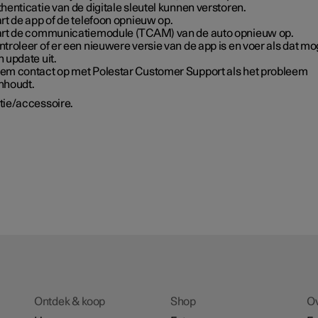
henticatie van de digitale sleutel kunnen verstoren.
rt de app of de telefoon opnieuw op.
art de communicatiemodule (TCAM) van de auto opnieuw op.
troleer of er een nieuwere versie van de app is en voer als dat mog
 update uit.
em contact op met Polestar Customer Support als het probleem
nhoudt.
tie/accessoire.
Ontdek & koop
Shop
O