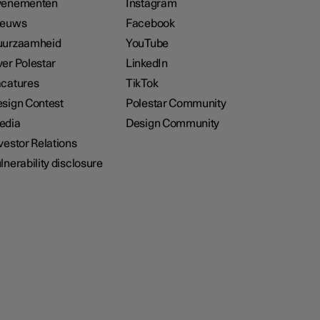
venementen
Instagram
ieuws
Facebook
uurzaamheid
YouTube
er Polestar
LinkedIn
catures
TikTok
sign Contest
Polestar Community
edia
Design Community
vestor Relations
lnerability disclosure