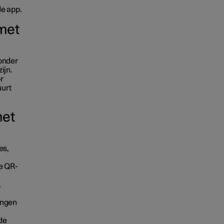
de app.
met
 onder
ijn.
r
uurt
met
es,
de QR-
,
lingen
 de