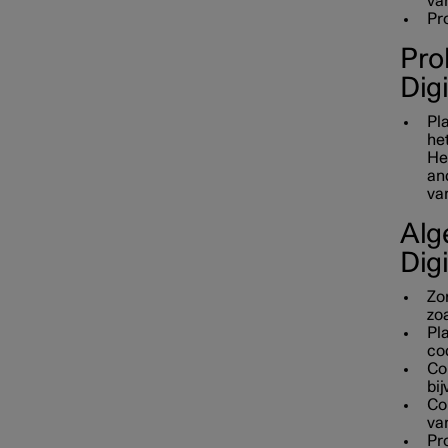
va
Pr
Pro
Digi
Pla
he
He
and
va
Alg
Digi
Zor
zoa
Pl
co
Con
bij
Con
va
Pro