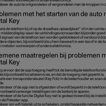
n metalen voorwerpen of andere elektronica.
obeer de auto te ontgrendelen of vergrendelen met de knoppen in 
blemen met het starten van de auto 
tal Key
ats de telefoon bij of op de draadloze oplaadplaat
*
of in de ruimte
t middendisplay waar de verbindingsvoorwaarden bijzonder goed z
t signaal van de telefoon kan worden geblokkeerd of verstoord doo
ere objecten, bijvoorbeeld als u hem bewaart in een tas of in de b
n metalen voorwerpen of andere elektronica.
emene maatregelen bij problemen 
tal Key
g ervoor dat de app toegang heeft tot de benodigde telefoonfuncti
ls bijvoorbeeld locatieservices, en dat de toegang niet geperkt is.
aats een transpondersleutel (Key Fob) in de bekerhouder en scan 
de.
troleer of de app niet is afgesloten of wordt beperkt in de telefoon
voorbeeld vanwege instellingen om de batterij te sparen.
troleer of de functie Digital Key niet is gedeactiveerd bij de instel
n de Polestar-app.
beer om wifi tijdelijk uit te schakelen, omdat bepaalde netwerken