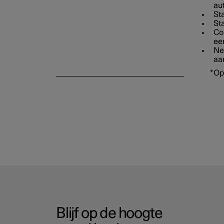
aut
Sta
St
Con
een
Ne
Alarm
aa
*
Op
Blijf op de hoogte