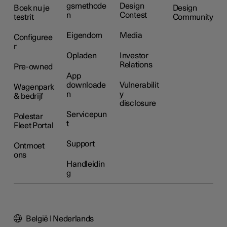
gsmethode
Design
Boek nu je
Design
n
Contest
testrit
Community
Eigendom
Media
Configuree
r
Opladen
Investor
Relations
Pre-owned
App
downloade
Vulnerabilit
Wagenpark
n
y
& bedrijf
disclosure
Servicepun
Polestar
t
Fleet Portal
Support
Ontmoet
ons
Handleidin
g
België | Nederlands