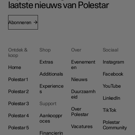
laatste nieuws van Polestar
Abonneren
Ontdek &
Shop
Over
Sociaal
koop
Extras
Evenement
Instagram
Home
en
Additionals
Facebook
Polestar 1
Nieuws
Experience
YouTube
Polestar 2
s
Duurzaamh
eid
LinkedIn
Polestar 3
Support
Over
TikTok
Polestar
Polestar 4
Aankooppr
oces
Polestar
Vacatures
Polestar 5
Community
Financierin