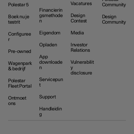
Vacatures
Polestar 5
Community
Financierin
gsmethode
Design
Boek nu je
Design
n
Contest
testrit
Community
Eigendom
Media
Configuree
r
Opladen
Investor
Relations
Pre-owned
App
downloade
Vulnerabilit
Wagenpark
n
y
& bedrijf
disclosure
Servicepun
Polestar
t
Fleet Portal
Support
Ontmoet
ons
Handleidin
g