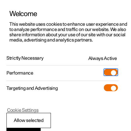
Welcome
Polestar 2
Aanbiedingen voor particulieren
This website uses cookies to enhance user experience and
Handleiding
Videogalerij
Software-updates
to analyze performance and traffic on our website. We also
Polestar 3
Aanbiedingen voor
share information about your use of our site with our social
media, advertising and analytics partners.
professionelen
Polestar 4
Slepen en bergen
Polestar 5
Bekijk onze stockwagens
Strictly Necessary
Always Active
Polestar 2 - 2023
Polestar 4 coupé
Configureer
Pre-owned
Performance
Pre-owned
Ontmoet ons
Ontdek Polestar 4
Shop
Testrit
Servicepunten
Targeting and Advertising
Testrit
Meer
Extras
Service
Configureer
Ontdek Polestar 2
Ontdek Polestar 3
Polestar 2
Cookie Settings
Over pre-owned
Additionals
Opladen
Bekijk onze stockwagens
Testrit
Testrit
Sleepstand activeren
(Opent in een nieuw venster)
Allow selected
Pre-owned aanbiedingen
Experiences
Support
Aanbiedingen voor
Aanbiedingen voor
Aanbiedingen voor
Ontdek Polestar 5
en deactiveren