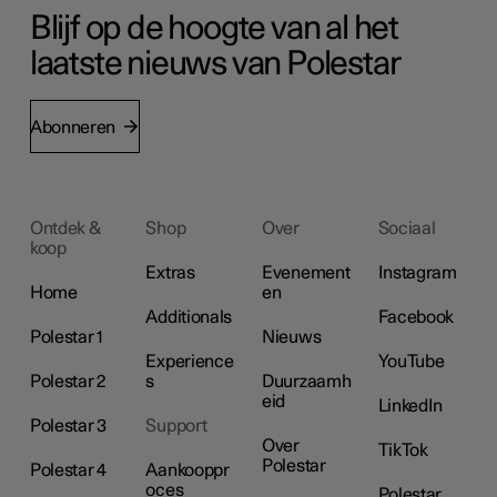
Blijf op de hoogte van al het
laatste nieuws van Polestar
Abonneren
Ontdek &
Shop
Over
Sociaal
koop
Extras
Evenement
Instagram
Home
en
Additionals
Facebook
Polestar 1
Nieuws
Experience
YouTube
Polestar 2
s
Duurzaamh
eid
LinkedIn
Polestar 3
Support
Over
TikTok
Polestar
Polestar 4
Aankooppr
oces
Polestar