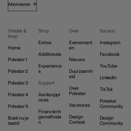
Abonneren
Ontdek &
Shop
Over
Sociaal
koop
Extras
Evenement
Instagram
Home
en
Additionals
Facebook
Polestar 1
Nieuws
Experience
YouTube
Polestar 2
s
Duurzaamh
eid
LinkedIn
Polestar 3
Support
Over
TikTok
Polestar
Polestar 4
Aankooppr
oces
Polestar
Vacatures
Polestar 5
Community
Financierin
gsmethode
Design
Boek nu je
Design
n
Contest
testrit
Community