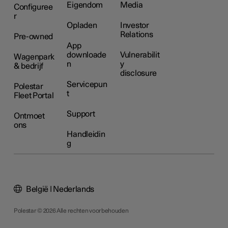
Eigendom
Media
Configuree
r
Opladen
Investor
Relations
Pre-owned
App
downloade
Vulnerabilit
Wagenpark
n
y
& bedrijf
disclosure
Servicepun
Polestar
t
Fleet Portal
Support
Ontmoet
ons
Handleidin
g
België | Nederlands
Polestar © 2026 Alle rechten voorbehouden