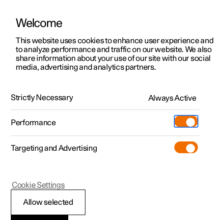
Welcome
Polestar 2
Aanbiedingen voor particulieren
This website uses cookies to enhance user experience and
Handleiding
Videogalerij
Software-updates
to analyze performance and traffic on our website. We also
Polestar 3
Aanbiedingen voor
share information about your use of our site with our social
media, advertising and analytics partners.
professionelen
Polestar 4
Meters en indicatoren op bestuurdersdisplay
Polestar 5
Bekijk onze stockwagens
Strictly Necessary
Always Active
Polestar 2 - 2023
Polestar 4 coupé
Configureer
Pre-owned
Performance
Pre-owned
Ontmoet ons
Ontdek Polestar 4
Shop
Testrit
Servicepunten
Targeting and Advertising
Testrit
Meer
Extras
Service
Configureer
Ontdek Polestar 2
Ontdek Polestar 3
Polestar 2
Cookie Settings
Over pre-owned
Additionals
Opladen
Bekijk onze stockwagens
Testrit
Testrit
Vermogensmeter
(Opent in een nieuw venster)
Allow selected
Pre-owned aanbiedingen
Experiences
Support
Aanbiedingen voor
Aanbiedingen voor
Aanbiedingen voor
Ontdek Polestar 5
De vermogensmeter geeft aan wanneer de auto