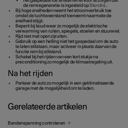
het gaspedaal los te laten en ervoor te zorgen dat
de remregeneratie is ingesteld op
Standrd.
.
Bij hoge snelheden neemt het stroomverbruik toe
omdat de luchtweerstand toeneemt naarmate de
snelheid stijgt.
Beperk bij koud weer zo mogelijk de elektrische
verwarming van ruiten, spiegels, stoelen en stuurwiel.
Rijd niet met open zijruiten.
Gebruik op een helling niet het gaspedaal om de auto
te laten stilstaan, maar activeer in plaats daarvan de
functie rem bij stilstand.
Schakel bij het rijden van een kort stukje na
preconditioning zo mogelijk de klimaatregeling uit.
Na het rijden
Parkeer de auto zo mogelijk in een geklimatiseerde
garage met de mogelijkheid om te laden.
Gerelateerde artikelen
Bandenspanning controleren