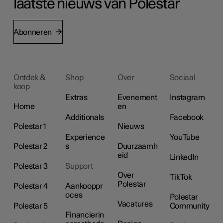
laatste nieuws van Polestar
Abonneren
Ontdek &
Shop
Over
Sociaal
koop
Extras
Evenement
Instagram
Home
en
Additionals
Facebook
Polestar 1
Nieuws
Experience
YouTube
Polestar 2
s
Duurzaamh
eid
LinkedIn
Polestar 3
Support
Over
TikTok
Polestar
Polestar 4
Aankooppr
oces
Polestar
Vacatures
Polestar 5
Community
Financierin