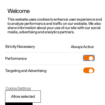
Welcome
Polestar 2
Aanbiedingen voor particulieren
This website uses cookies to enhance user experience and
Handleiding
Videogalerij
Software-updates
to analyze performance and traffic on our website. We also
Polestar 3
Aanbiedingen voor
share information about your use of our site with our social
media, advertising and analytics partners.
professionelen
Polestar 4
Rijadviezen
Polestar 5
Bekijk onze stockwagens
Strictly Necessary
Always Active
Polestar 2 - 2023
Polestar 4 coupé
Configureer
Pre-owned
Performance
Pre-owned
Ontmoet ons
Ontdek Polestar 4
Shop
Testrit
Servicepunten
Targeting and Advertising
Testrit
Meer
Extras
Service
Configureer
Ontdek Polestar 2
Ontdek Polestar 3
Polestar 2
Cookie Settings
Over pre-owned
Additionals
Opladen
Bekijk onze stockwagens
Testrit
Testrit
Zuinig rijden
(Opent in een nieuw venster)
Allow selected
Pre-owned aanbiedingen
Experiences
Support
Aanbiedingen voor
Aanbiedingen voor
Aanbiedingen voor
Ontdek Polestar 5
Voor een zo groot mogelijke actieradius moet de