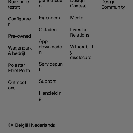
gsmethode
Design
Boek nu je
Design
n
Contest
testrit
Community
Eigendom
Media
Configuree
r
Opladen
Investor
Relations
Pre-owned
App
downloade
Vulnerabilit
Wagenpark
n
y
& bedrijf
disclosure
Servicepun
Polestar
t
Fleet Portal
Support
Ontmoet
ons
Handleidin
g
België | Nederlands