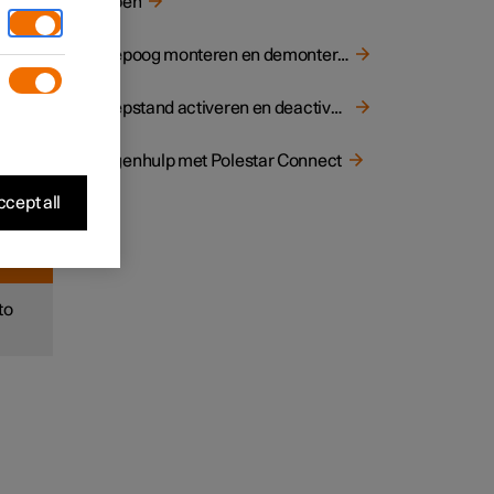
Slepen
to in
den
Sleepoog monteren en demonteren
Sleepstand activeren en deactiveren
er
Wegenhulp met Polestar Connect
cept all
to