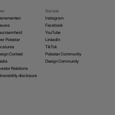
ver
Sociaal
venementen
Instagram
ieuws
Facebook
uurzaamheid
YouTube
er Polestar
LinkedIn
catures
TikTok
sign Contest
Polestar Community
edia
Design Community
vestor Relations
lnerability disclosure