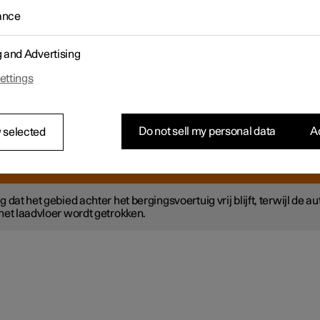
rgen kan de auto op een bergingsvoertuig worden gesleept als de au
ance
epstand staat. De auto kan ook direct op het bergingsvoertuig wor
g and Advertising
ELANGRIJK
ettings
 erop dat u de auto altijd bergt met alle vier de wielen op de laadvlo
 het bergingsvoertuig.
Do not sell my personal data
Ac
 selected
AARSCHUWING
g dat het gebied achter het bergingsvoertuig vrij blijft, terwijl de au
het laadvloer wordt getrokken.