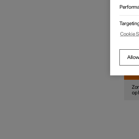
Bij be
Perform
de sle
getild.
Versnellingsbak
Targetin
B
Cookie S
Remmen
Let
van
Allow
Aandrijfsysteem
W
Rijstanden
Zor
op 
Rijadviezen
Trekhaak en aanhanger