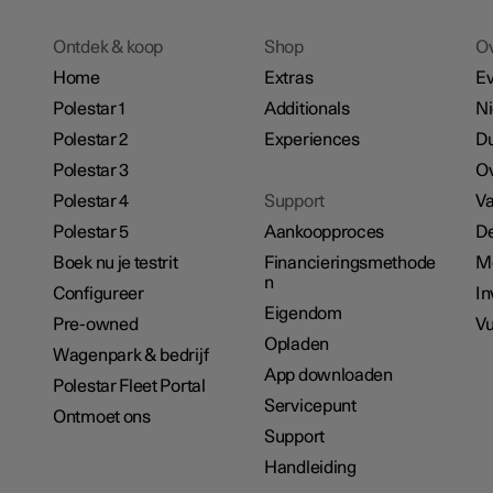
Ontdek & koop
Shop
O
Home
Extras
E
Polestar 1
Additionals
N
Polestar 2
Experiences
D
Polestar 3
Ov
Polestar 4
Support
Va
Polestar 5
Aankoopproces
De
Boek nu je testrit
Financieringsmethode
M
n
Configureer
In
Eigendom
Pre-owned
Vu
Opladen
Wagenpark & bedrijf
App downloaden
Polestar Fleet Portal
Servicepunt
Ontmoet ons
Support
Handleiding