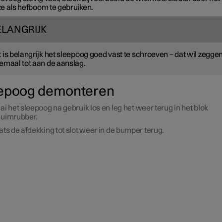
e als hefboom te gebruiken.
ELANGRIJK
 is belangrijk het sleepoog goed vast te schroeven – dat wil zeggen
emaal tot aan de aanslag.
epoog demonteren
ai het sleepoog na gebruik los en leg het weer terug in het blok
uimrubber.
ats de afdekking tot slot weer in de bumper terug.