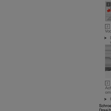
Elektrische aandrijving en
opladen
Slepen en bergen
Voo
Ach
om 
Schroef
Draai h