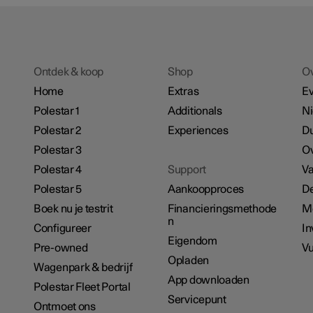
Ontdek & koop
Shop
O
Home
Extras
E
Polestar 1
Additionals
N
Polestar 2
Experiences
D
Polestar 3
Ov
Polestar 4
Support
Va
Polestar 5
Aankoopproces
De
Boek nu je testrit
Financieringsmethode
M
n
Configureer
In
Eigendom
Pre-owned
Vu
Opladen
Wagenpark & bedrijf
App downloaden
Polestar Fleet Portal
Servicepunt
Ontmoet ons