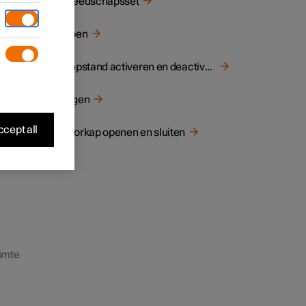
Gereedschapsset
bus
Slepen
Sleepstand activeren en deactiveren
Bergen
cept all
Motorkap openen en sluiten
uimte