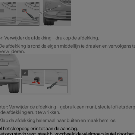
r: Verwijder de afdekking – druk op de afdekking.
De afdekking is rond de eigen middellijn te draaien en vervolgens t
verwijderen.
ter: Verwijder de afdekking – gebruik een munt, sleutel of iets derg
de afdekking eruit te wrikken.
Klap de afdekking helemaal naar buiten en maak hem los.
 het sleepoog erin tot aan de aanslag.
et oog stevig vast, steek bijvoorbeeld de wielmoersleutel door het