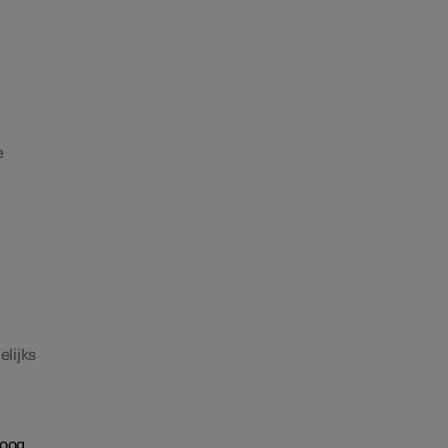
e
elijks
 oog