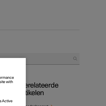
Business
proces
ringsopties
 alle aard
rformance
site with
Gerelateerde
artikelen
 Active