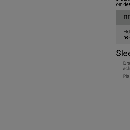
om dez
Schokdemping
B
Het
hel
Sle
Dra
sch
Pla