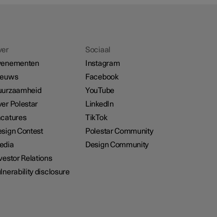
ver
Sociaal
venementen
Instagram
ieuws
Facebook
uurzaamheid
YouTube
er Polestar
LinkedIn
catures
TikTok
sign Contest
Polestar Community
edia
Design Community
vestor Relations
lnerability disclosure