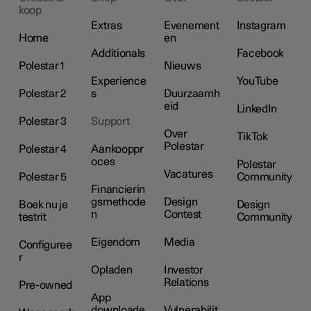
koop
Extras
Evenement
Instagram
Home
en
Additionals
Facebook
Polestar 1
Nieuws
Experience
YouTube
Polestar 2
s
Duurzaamh
eid
LinkedIn
Polestar 3
Support
Over
TikTok
Polestar
Polestar 4
Aankooppr
oces
Polestar
Vacatures
Polestar 5
Community
Financierin
gsmethode
Design
Boek nu je
Design
n
Contest
testrit
Community
Eigendom
Media
Configuree
r
Opladen
Investor
Relations
Pre-owned
App
downloade
Vulnerabilit