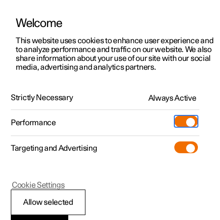
Welcome
Polestar 2
Aanbiedingen voor particulieren
This website uses cookies to enhance user experience and
Handleiding
Videogalerij
Software-updates
to analyze performance and traffic on our website. We also
Polestar 3
Aanbiedingen voor
share information about your use of our site with our social
media, advertising and analytics partners.
professionelen
Polestar 4
Buitenverlichting
Polestar 5
Bekijk onze stockwagens
Strictly Necessary
Always Active
Polestar 2 - 2022
Polestar 4 coupé
Configureer
Pre-owned
Performance
Pre-owned
Ontmoet ons
Ontdek Polestar 4
Shop
Testrit
Servicepunten
Targeting and Advertising
Testrit
Meer
Extras
Service
Configureer
Ontdek Polestar 2
Ontdek Polestar 3
Polestar 2
Cookie Settings
Over pre-owned
Additionals
Opladen
Bekijk onze stockwagens
Testrit
Testrit
Mistachterlicht
(Opent in een nieuw venster)
Allow selected
Pre-owned aanbiedingen
Experiences
Support
Aanbiedingen voor
Aanbiedingen voor
Aanbiedingen voor
Ontdek Polestar 5
Omdat het mistachterlicht veel feller brandt dan de