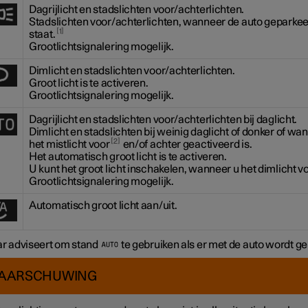
Dagrijlicht en stadslichten voor/achterlichten.
Stadslichten voor/achterlichten, wanneer de auto geparke
1
staat.
Grootlichtsignalering mogelijk.
Dimlicht en stadslichten voor/achterlichten.
Groot licht is te activeren.
Grootlichtsignalering mogelijk.
Dagrijlicht en stadslichten voor/achterlichten bij daglicht.
Dimlicht en stadslichten bij weinig daglicht of donker of wa
2
het mistlicht voor
en/of achter geactiveerd is.
Het automatisch groot licht is te activeren.
U kunt het groot licht inschakelen, wanneer u het dimlicht vo
Grootlichtsignalering mogelijk.
Automatisch groot licht aan/uit.
ar adviseert om stand
te gebruiken als er met de auto wordt g
AARSCHUWING