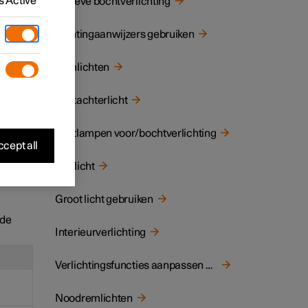
 Active
Actieve bochtverlichting
Richtingaanwijzers gebruiken
Remlichten
Mistachterlicht
Mistlampen voor/bochtverlichting
cept all
Dimlicht
Groot licht gebruiken
nde
Interieurverlichting
Verlichtingsfuncties aanpassen via het middendisplay
Noodremlichten