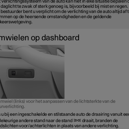
 verlichtingssysteem van de auto kan niet in elke situatie bepalen 
 daglicht te zwak of sterk genoeg is, bijvoorbeeld bij mist en regen.
 bestuurder bent u verplicht om de verlichting van de auto altijd af 
emmen op de heersende omstandigheden en de geldende
keerswetgeving.
mwielen op dashboard
mwiel (links) voor het aanpassen van de lichtsterkte van de
urverlichting.
 u bij een ingeschakelde en stilstaande auto de draairing vanuit ee
llekeurige andere stand naar de stand
draait, branden de
dslichten voor/achterlichten in plaats van andere verlichting.