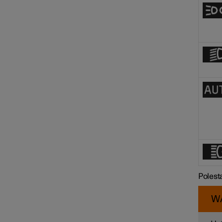
Polest
W