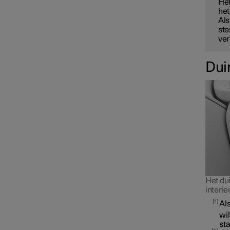
Het
het
Als
st
ver
Dui
Het dui
interie
1
Als
wi
sta