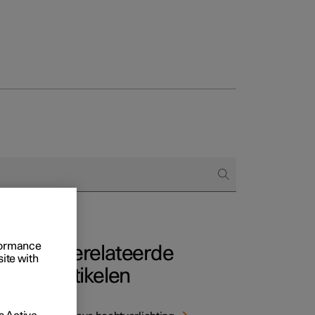
Business
proces
ringsopties
 alle aard
rformance
Gerelateerde
site with
artikelen
ng kunt
u de