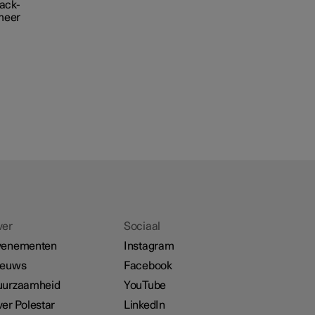
pack-
 meer
ver
Sociaal
venementen
Instagram
ieuws
Facebook
uurzaamheid
YouTube
er Polestar
LinkedIn