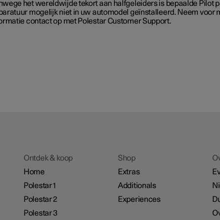
wege het wereldwijde tekort aan halfgeleiders is bepaalde Pilot 
paratuur mogelijk niet in uw automodel geïnstalleerd. Neem voor
formatie contact op met Polestar Customer Support.
Ontdek & koop
Shop
O
Home
Extras
E
Polestar 1
Additionals
N
Polestar 2
Experiences
D
Polestar 3
Ov