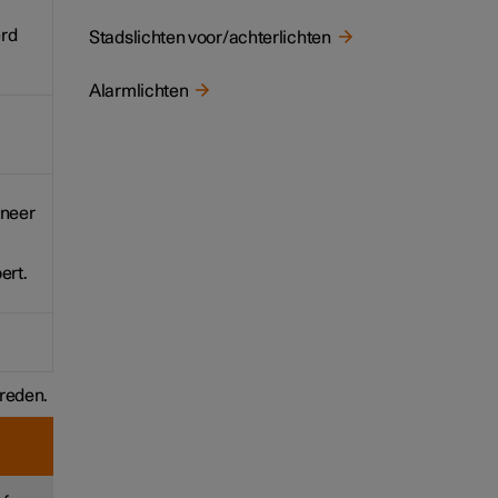
erd
Stadslichten voor/achterlichten
Alarmlichten
nneer
ert.
ereden.