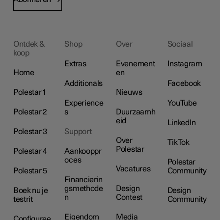
Ontdek &
Shop
Over
Sociaal
koop
Extras
Evenement
Instagram
Home
en
Additionals
Facebook
Polestar 1
Nieuws
Experience
YouTube
Polestar 2
s
Duurzaamh
eid
LinkedIn
Polestar 3
Support
Over
TikTok
Polestar
Polestar 4
Aankooppr
oces
Polestar
Vacatures
Polestar 5
Community
Financierin
gsmethode
Design
Boek nu je
Design
n
Contest
testrit
Community
Eigendom
Media
Configuree