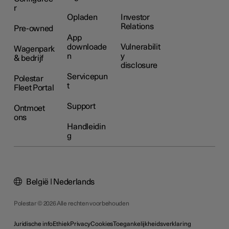
r
Opladen
Investor
Relations
Pre-owned
App
downloade
Vulnerabilit
Wagenpark
n
y
& bedrijf
disclosure
Servicepun
Polestar
t
Fleet Portal
Support
Ontmoet
ons
Handleidin
g
België | Nederlands
Polestar © 2026 Alle rechten voorbehouden
Juridische info
Ethiek
Privacy
Cookies
Toegankelijkheidsverklaring