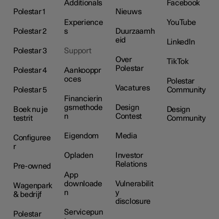
Additionals
Facebook
Polestar 1
Nieuws
Experience
YouTube
Polestar 2
s
Duurzaamh
eid
LinkedIn
Polestar 3
Support
Over
TikTok
Polestar
Polestar 4
Aankooppr
oces
Polestar
Vacatures
Polestar 5
Community
Financierin
gsmethode
Design
Boek nu je
Design
n
Contest
testrit
Community
Eigendom
Media
Configuree
r
Opladen
Investor
Relations
Pre-owned
App
downloade
Vulnerabilit
Wagenpark
n
y
& bedrijf
disclosure
Servicepun
Polestar