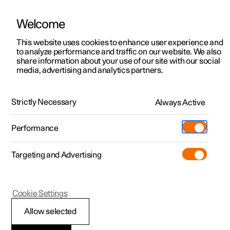
Welcome
Polestar 2
Aanbiedingen voor particulieren
This website uses cookies to enhance user experience and
Handleiding
Videogalerij
Software-updates
to analyze performance and traffic on our website. We also
Polestar 3
Aanbiedingen voor
share information about your use of our site with our social
media, advertising and analytics partners.
professionelen
Polestar 4
Reiniging exterieur
Polestar 5
Bekijk onze stockwagens
Strictly Necessary
Always Active
Polestar 2 - 2021
Polestar 4 coupé
Configureer
Pre-owned
Performance
Pre-owned
Ontmoet ons
Ontdek Polestar 4
Shop
Testrit
Servicepunten
Targeting and Advertising
Testrit
Meer
Extras
Service
Configureer
Ontdek Polestar 2
Ontdek Polestar 3
Polestar 2
Cookie Settings
Over pre-owned
Additionals
Opladen
Bekijk onze stockwagens
Testrit
Testrit
Poetsen en in de was
(Opent in een nieuw venster)
Allow selected
Pre-owned aanbiedingen
Experiences
Support
Aanbiedingen voor
Aanbiedingen voor
Aanbiedingen voor
Ontdek Polestar 5
zetten