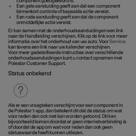
component goedgekeurd is.
Een gele aanduiding geeft aan dat een component
binnenkort controle of bepaalde actie vereist.
Een rode aanduiding geeft aan dat de component
onmiddellijke actie vereist.
Er kan samen met de onderhoudsaanduidingen een link
naar de Handleiding verschijnen. Klik op de link voor meer
informatie over het onderhoud van uw auto. Voor
Service
kan tevens een link naar uw kalender verschijnen.
Voor meer gedetailleerde instructies over verschillende
onderhoudsaanduidingen kunt u contact opnemen met
Polestar Customer Support.
Status onbekend
Als er een vraagteken verschijnt voor een component in
de
Polestar 1
-app, dan betekent dit dat de status om wat
voor reden dan ook niet kan worden getoond. Dit kan
bijvoorbeeld komen doordat er geen internetverbinding is
of doordat de app om wat voor reden dan ook geen
statuswaarde heeft kunnen uitlezen.