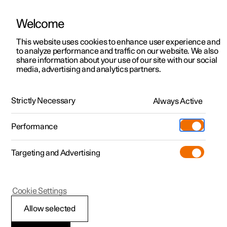
Welcome
Polestar 2
Aanbiedingen voor particulieren
This website uses cookies to enhance user experience and
Handleiding
Videogalerij
Downloads
Software-updates
to analyze performance and traffic on our website. We also
Polestar 3
Aanbiedingen voor
share information about your use of our site with our social
media, advertising and analytics partners.
professionelen
Polestar 4
Polestar Connect-app
Polestar 5
Bekijk onze stockwagens
Strictly Necessary
Always Active
Polestar 1 - 2021
Polestar 4 coupé
Configureer
Pre-owned
Performance
Pre-owned
Ontmoet ons
Ontdek Polestar 4
Shop
Testrit
Servicepunten
Targeting and Advertising
Testrit
Meer
Extras
Service
Configureer
Ontdek Polestar 2
Ontdek Polestar 3
Polestar 1
Cookie Settings
Over pre-owned
Additionals
Opladen
Bekijk onze stockwagens
Testrit
Testrit
Meldingen over
(Opent in een nieuw venster)
Allow selected
Pre-owned aanbiedingen
Experiences
Support
Aanbiedingen voor
Aanbiedingen voor
Aanbiedingen voor
Ontdek Polestar 5
onderhoud in de