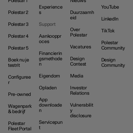
Polestar 1
Nieuws
Experience
YouTube
Polestar 2
s
Duurzaamh
eid
LinkedIn
Polestar 3
Support
Over
TikTok
Polestar
Polestar 4
Aankooppr
oces
Polestar
Vacatures
Polestar 5
Community
Financierin
gsmethode
Design
Boek nu je
Design
n
Contest
testrit
Community
Eigendom
Media
Configuree
r
Opladen
Investor
Relations
Pre-owned
App
downloade
Vulnerabilit
Wagenpark
n
y
& bedrijf
disclosure
Servicepun
Polestar
t
Fleet Portal