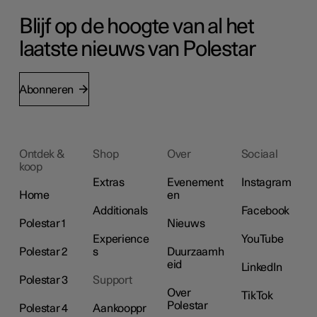
Blijf op de hoogte van al het
laatste nieuws van Polestar
Abonneren
Ontdek &
Shop
Over
Sociaal
koop
Extras
Evenement
Instagram
Home
en
Additionals
Facebook
Polestar 1
Nieuws
Experience
YouTube
Polestar 2
s
Duurzaamh
eid
LinkedIn
Polestar 3
Support
Over
TikTok
Polestar
Polestar 4
Aankooppr