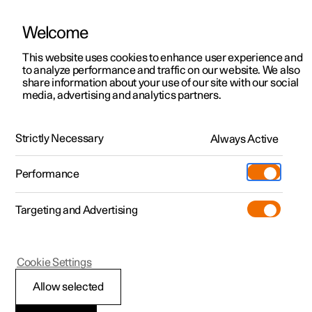
Welcome
Polestar 2
Aanbiedingen voor particulieren
This website uses cookies to enhance user experience and
Handleiding
Videogalerij
Downloads
Software-updates
to analyze performance and traffic on our website. We also
Polestar 3
Aanbiedingen voor
share information about your use of our site with our social
media, advertising and analytics partners.
professionelen
Polestar 4
Polestar Connect-app
Polestar 5
Bekijk onze stockwagens
Strictly Necessary
Always Active
Polestar 1 - 2021
Polestar 4 coupé
Configureer
Pre-owned
Performance
Pre-owned
Ontmoet ons
Ontdek Polestar 4
Shop
Testrit
Servicepunten
Targeting and Advertising
Testrit
Meer
Extras
Service
Configureer
Ontdek Polestar 2
Ontdek Polestar 3
Polestar 1
Cookie Settings
Over pre-owned
Additionals
Opladen
Bekijk onze stockwagens
Testrit
Testrit
Laden van auto
(Opent in een nieuw venster)
Allow selected
Pre-owned aanbiedingen
Experiences
Support
Aanbiedingen voor
Aanbiedingen voor
Aanbiedingen voor
Ontdek Polestar 5
plannen en inroosteren