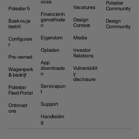
oces
Polestar
Vacatures
Polestar 5
Community
Financierin
gsmethode
Design
Boek nu je
Design
n
Contest
testrit
Community
Eigendom
Media
Configuree
r
Opladen
Investor
Relations
Pre-owned
App
downloade
Vulnerabilit
Wagenpark
n
y
& bedrijf
disclosure
Servicepun
Polestar
t
Fleet Portal
Support
Ontmoet
ons
Handleidin
g