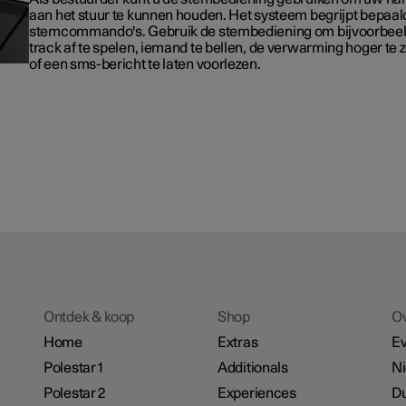
aan het stuur te kunnen houden. Het systeem begrijpt bepaal
stemcommando's. Gebruik de stembediening om bijvoorbee
track af te spelen, iemand te bellen, de verwarming hoger te 
of een sms-bericht te laten voorlezen.
Ontdek & koop
Shop
O
Home
Extras
E
Polestar 1
Additionals
N
Polestar 2
Experiences
D