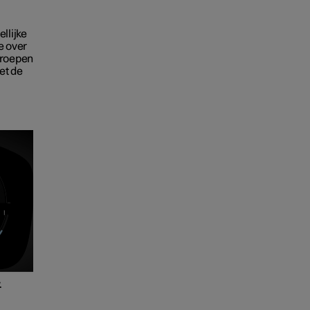
llijke
e over
proepen
et de
.