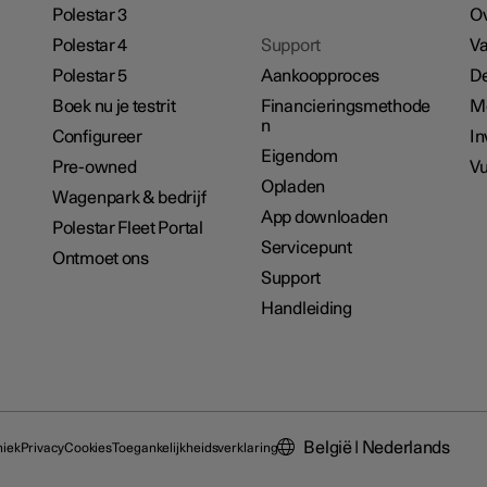
Polestar 3
Ov
Polestar 4
Support
Va
Polestar 5
Aankoopproces
De
Boek nu je testrit
Financieringsmethode
M
n
Configureer
In
Eigendom
Pre-owned
Vu
Opladen
Wagenpark & bedrijf
App downloaden
Polestar Fleet Portal
Servicepunt
Ontmoet ons
Support
Handleiding
België | Nederlands
hiek
Privacy
Cookies
Toegankelijkheidsverklaring