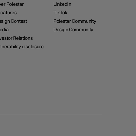
er Polestar
LinkedIn
catures
TikTok
sign Contest
Polestar Community
edia
Design Community
vestor Relations
lnerability disclosure