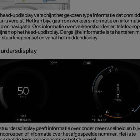
head-updisplay verschijnt het gekozen type informatie dat onmidde
an u vereist. Het kan
bijv.
gaan om verkeersinformatie en informati
id en navigatie. Ook informatie over verkeersborden en telefoono
jnen op het head-updisplay. Dergelijke informatie is te hanteren m
r stuurknoppenset en vanaf het middendisplay.
urdersdisplay
stuurdersdisplay geeft informatie over
onder meer
snelheid en
bijv
onoproepen of informatie over het afgespeelde nummer. Het is te
en met de twee knoppensets op het stuurwiel.