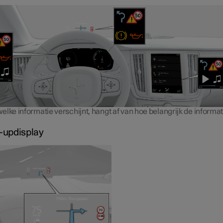
lke informatie verschijnt, hangt af van hoe belangrijk de informati
-updisplay