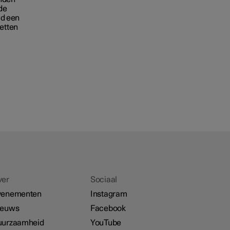
de
ld een
zetten
ver
Sociaal
venementen
Instagram
ieuws
Facebook
uurzaamheid
YouTube