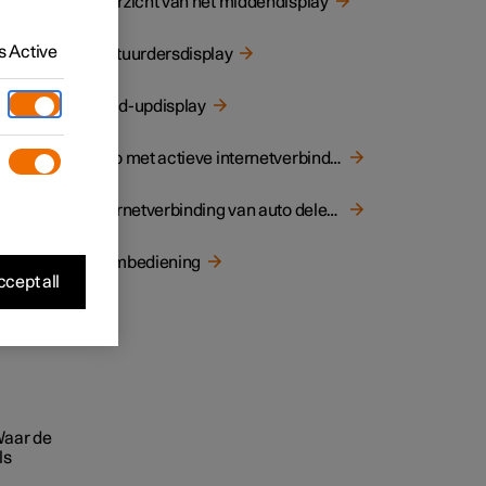
Overzicht van het middendisplay
 Active
Bestuurdersdisplay
Head-updisplay
Auto met actieve internetverbinding
Internetverbinding van auto delen via Wi-Fi-hotspot
ale
en tot
Stembediening
cept all
auto en
 Waar de
ls