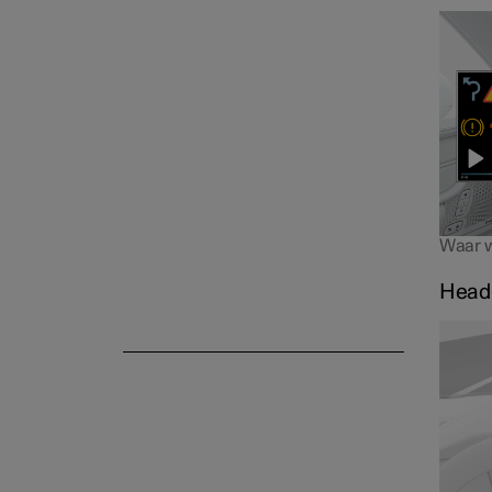
Waar we
Head