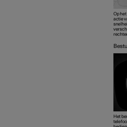
Op het 
actie v
snelhe
verschi
rechte
Bestu
Het be
telefo
bedien