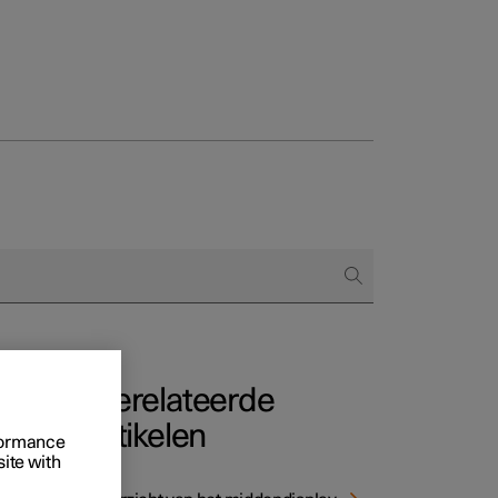
Business
proces
ringsopties
 alle aard
Gerelateerde
artikelen
rformance
site with
i
-