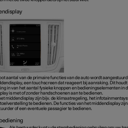
endisplay
oot aantal van de primaire functies van de auto wordt aangestuurd
ddendisplay, een touchscreen dat reageert bij aanraking. Dit houdt
ing in van het aantal fysieke knoppen en bedieningselementen in d
splay is met of zonder handschoenen aan te bedienen.
het middendisplay zijn
bijv.
de klimaatregeling, het infotainmentsy
toelverstelling te bedienen. De functies van het middendisplay zijn
tuurder of een eventuele passagier te bedienen.
bediening
Als bestuurder kunt u de stembediening gebruiken om uw h