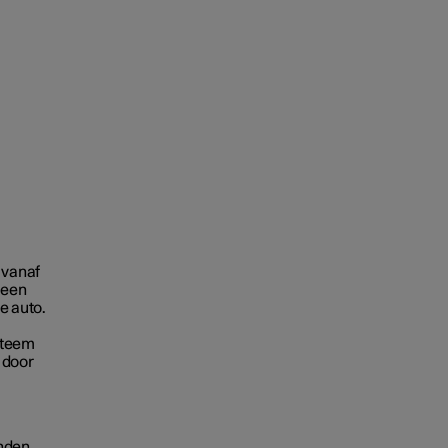
 vanaf
 een
e auto.
steem
 door
anden