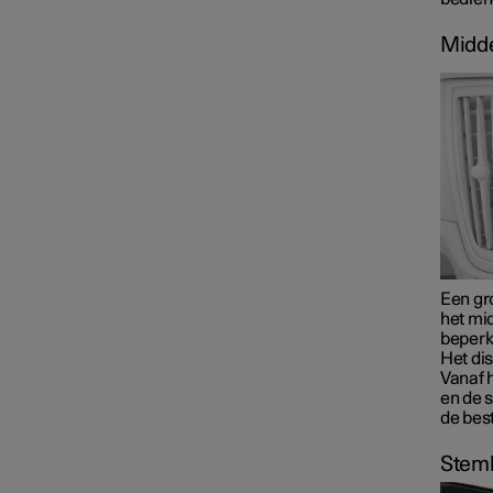
Midd
Een gr
het mi
beperk
Het di
Vanaf 
en de s
de bes
Stem