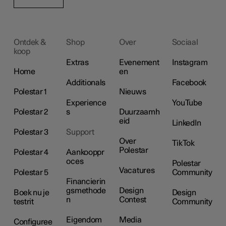
Ontdek &
Shop
Over
Sociaal
koop
Extras
Evenement
Instagram
Home
en
Additionals
Facebook
Polestar 1
Nieuws
Experience
YouTube
Polestar 2
s
Duurzaamh
eid
LinkedIn
Polestar 3
Support
Over
TikTok
Polestar
Polestar 4
Aankooppr
oces
Polestar
Vacatures
Polestar 5
Community
Financierin
gsmethode
Design
Boek nu je
Design
n
Contest
testrit
Community
Eigendom
Media
Configuree