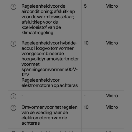
Regeleenheid voor de
5
Micro
airconditioning; afsluitklep
voor de warmtewisselaar;
afsluitklep voor de
koelvloeistof van de
klimaatregeling
Regeleenheid voor hybride-
10
Micro
accu; Hoogvoltomvormer
voor gecombineerde
hoogvoltdynamo/startmotor
voor met
spanningsomvormer 500 V-
12 V
Regeleenheid voor
elektromotoren op achteras
-
-
Micro
Omvormer voor het regelen
10
Micro
van de voeding naar de
elektromotoren van de
achteras