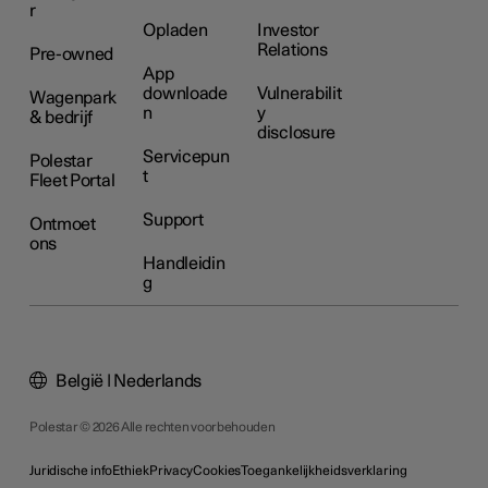
r
Opladen
Investor
Relations
Pre-owned
App
downloade
Vulnerabilit
Wagenpark
n
y
& bedrijf
disclosure
Servicepun
Polestar
t
Fleet Portal
Support
Ontmoet
ons
Handleidin
g
België | Nederlands
Polestar © 2026 Alle rechten voorbehouden
Juridische info
Ethiek
Privacy
Cookies
Toegankelijkheidsverklaring