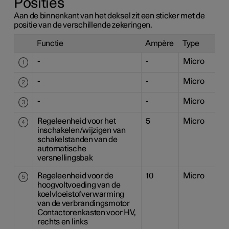
Posities
Aan de binnenkant van het deksel zit een sticker met de
positie van de verschillende zekeringen.
Functie
Ampère
Type
-
-
Micro
-
-
Micro
-
-
Micro
Regeleenheid voor het
5
Micro
inschakelen/wijzigen van
schakelstanden van de
automatische
versnellingsbak
Regeleenheid voor de
10
Micro
hoogvoltvoeding van de
koelvloeistofverwarming
van de verbrandingsmotor
Contactorenkasten voor HV,
rechts en links