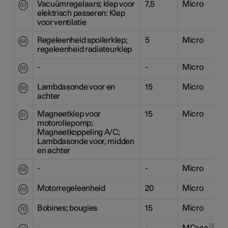
Vacuümregelaars; klep voor
7,5
Micro
elektrisch passeren: Klep
voor ventilatie
Regeleenheid spoilerklep;
5
Micro
regeleenheid radiateurklep
-
-
Micro
Lambdasonde voor en
15
Micro
achter
Magneetklep voor
15
Micro
motoroliepomp;
Magneetkoppeling A/C;
Lambdasonde voor, midden
en achter
-
-
Micro
Motorregeleenheid
20
Micro
Bobines; bougies
15
Micro
1
-
-
MCase