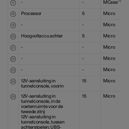
1
-
-
MCase
Processor
5
Micro
-
-
Micro
Hoogvoltaccu achter
5
Micro
-
-
Micro
-
-
Micro
-
-
Micro
12V
-aansluiting in
15
Micro
tunnelconsole, voorin
12V
-aansluiting in
15
Micro
tunnelconsole, in de
voetenruimte voor de
tweede zitrij
12V
-aansluiting in
tunnelconsole, tussen
achterstoelen; UBS-