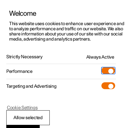
Welcome
Polestar 2
Aanbiedingen voor particulieren
This website uses cookies to enhance user experience and
Handleiding
Videogalerij
Downloads
Software-updates
to analyze performance and traffic on our website. We also
Polestar 3
Aanbiedingen voor
share information about your use of our site with our social
media, advertising and analytics partners.
professionelen
Polestar 4
Zekeringen
Polestar 5
Bekijk onze stockwagens
Strictly Necessary
Always Active
Polestar 1 - 2021
Polestar 4 coupé
Configureer
Pre-owned
Performance
Pre-owned
Ontmoet ons
Ontdek Polestar 4
Shop
Testrit
Servicepunten
Targeting and Advertising
Testrit
Meer
Extras
Service
Configureer
Ontdek Polestar 2
Ontdek Polestar 3
Polestar 1
Cookie Settings
Over pre-owned
Additionals
Opladen
Bekijk onze stockwagens
Testrit
Testrit
Zekeringen in
(Opent in een nieuw venster)
Allow selected
Pre-owned aanbiedingen
Experiences
Support
Aanbiedingen voor
Aanbiedingen voor
Aanbiedingen voor
Ontdek Polestar 5
motorruimte