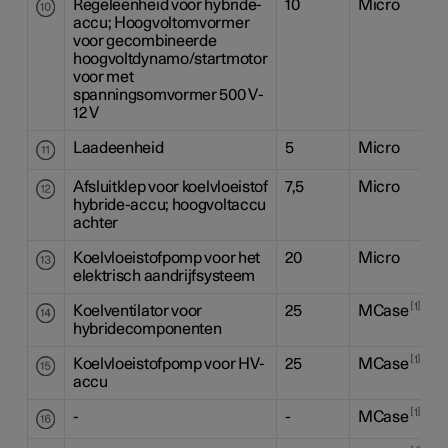
Regeleenheid voor hybride-
10
Micro
accu; Hoogvoltomvormer
voor gecombineerde
hoogvoltdynamo/startmotor
voor met
spanningsomvormer 500 V-
12 V
Laadeenheid
5
Micro
Afsluitklep voor koelvloeistof
7,5
Micro
hybride-accu; hoogvoltaccu
achter
Koelvloeistofpomp voor het
20
Micro
elektrisch aandrijfsysteem
1
Koelventilator voor
25
MCase
hybridecomponenten
1
Koelvloeistofpomp voor HV-
25
MCase
accu
1
-
-
MCase