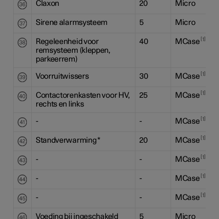
Claxon
20
Micro
Sirene alarmsysteem
5
Micro
1
Regeleenheid voor
40
MCase
remsysteem (kleppen,
parkeerrem)
1
Voorruitwissers
30
MCase
1
Contactorenkasten voor HV,
25
MCase
rechts en links
1
-
-
MCase
1
Standverwarming
*
20
MCase
1
-
-
MCase
1
-
-
MCase
1
-
-
MCase
Voeding bij ingeschakeld
5
Micro