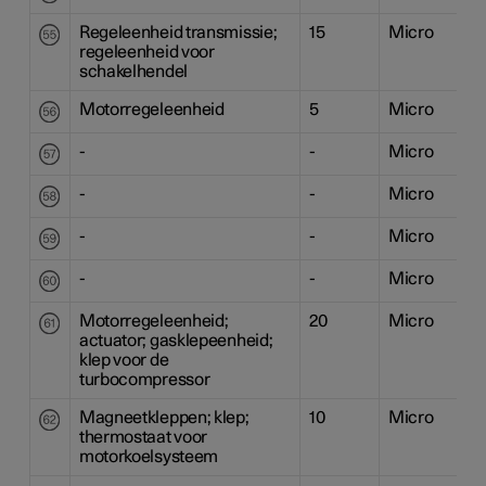
Regeleenheid transmissie;
15
Micro
regeleenheid voor
schakelhendel
Motorregeleenheid
5
Micro
-
-
Micro
-
-
Micro
-
-
Micro
-
-
Micro
Motorregeleenheid;
20
Micro
actuator; gasklepeenheid;
klep voor de
turbocompressor
Magneetkleppen; klep;
10
Micro
thermostaat voor
motorkoelsysteem