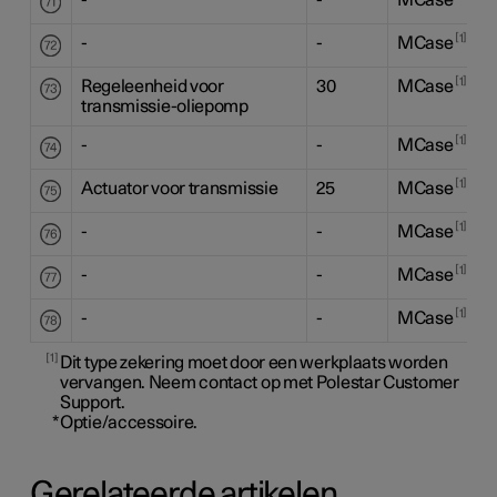
1
-
-
MCase
1
Regeleenheid voor
30
MCase
transmissie-oliepomp
1
-
-
MCase
1
Actuator voor transmissie
25
MCase
1
-
-
MCase
1
-
-
MCase
1
-
-
MCase
1
Dit type zekering moet door een werkplaats worden
vervangen. Neem contact op met Polestar Customer
Support.
*
Optie/accessoire.
Gerelateerde artikelen