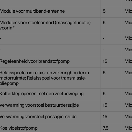
Module voor multiband-antenne
5
Mic
Modules voor stoelcomfort (massagefunctie)
5
Mic
voorin
*
-
-
Mic
-
-
Mic
Regeleenheid voor brandstofpomp
15
Mic
Relaisspoelen in relais- en zekeringhouder in
5
Mic
motorruimte; Relaisspoel voor transmissie-
oliepomp
Kofferklep openen met een voetbeweging
5
Mic
Verwarming voorstoel bestuurderszijde
15
Mic
Verwarming voorstoel passagierszijde
15
Mic
Koelvloeistofpomp
7,5
Mic