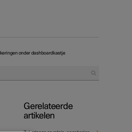
Business
keringen onder dashboardkastje
proces
ringsopties
 alle aard
Gerelateerde
artikelen