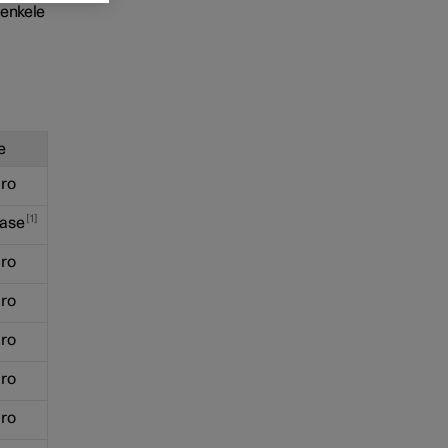
 enkele
e
ro
1
ase
ro
ro
ro
ro
ro