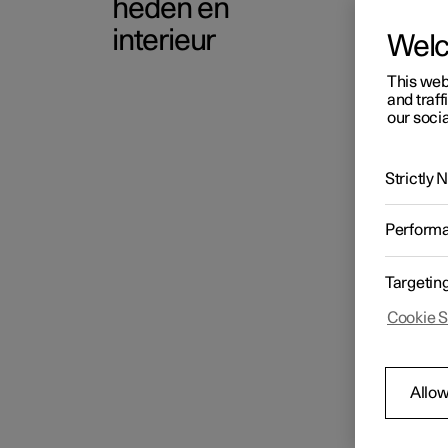
heden en
De zek
elektri
interieur
Wel
This web
and traff
Laadmogelijkheden
our socia
Laadruimte/bagageruimte
Strictly
Perform
Opbergmogelijkheden en
interieur
Targetin
Cookie S
Allow
Aan de
zekeri