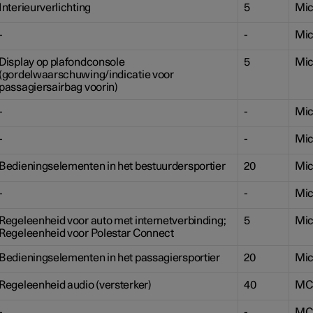
Interieurverlichting
5
Mic
-
-
Mic
Display op plafondconsole
5
Mic
(gordelwaarschuwing/indicatie voor
passagiersairbag voorin)
-
-
Mic
-
-
Mic
Bedieningselementen in het bestuurdersportier
20
Mic
-
-
Mic
Regeleenheid voor auto met internetverbinding;
5
Mic
Regeleenheid voor Polestar Connect
Bedieningselementen in het passagiersportier
20
Mic
Regeleenheid audio (versterker)
40
MC
-
-
MC