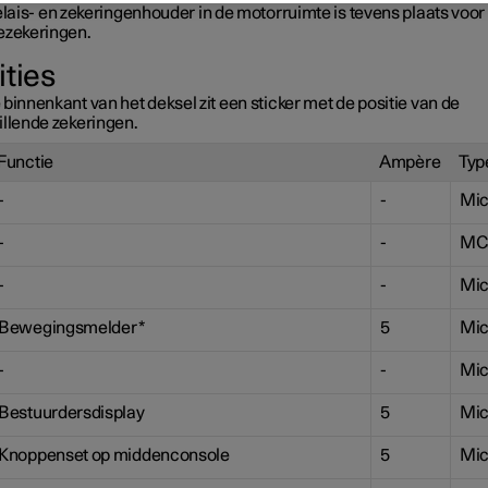
elais- en zekeringenhouder in de motorruimte
is tevens plaats voor
ezekeringen.
ities
binnenkant van het deksel zit een sticker met de positie van de
illende zekeringen.
Functie
Ampère
Typ
-
-
Mic
-
-
MC
-
-
Mic
Bewegingsmelder
*
5
Mic
-
-
Mic
Bestuurdersdisplay
5
Mic
Knoppenset op middenconsole
5
Mic