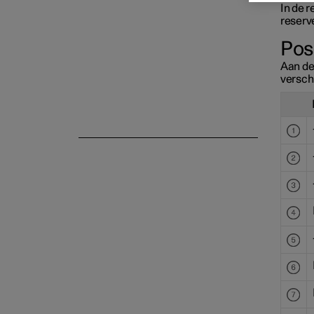
In de
r
reserv
Pos
Aan de 
versch