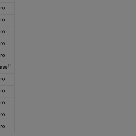
ro
ro
ro
ro
ro
1
ase
ro
ro
ro
ro
ro