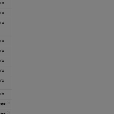
ro
ro
ro
ro
ro
ro
ro
ro
ro
1
ase
1
ase