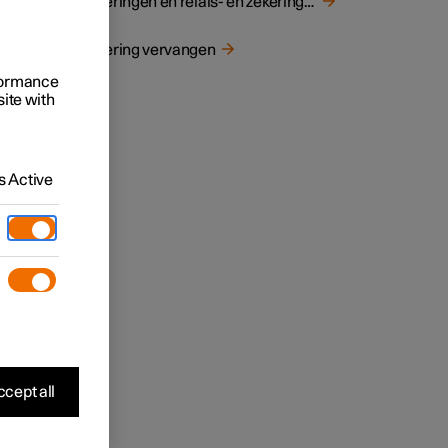
Zekeringen en relais- en zekeringenhouders
Zekering vervangen
rformance
site with
 Active
cept all