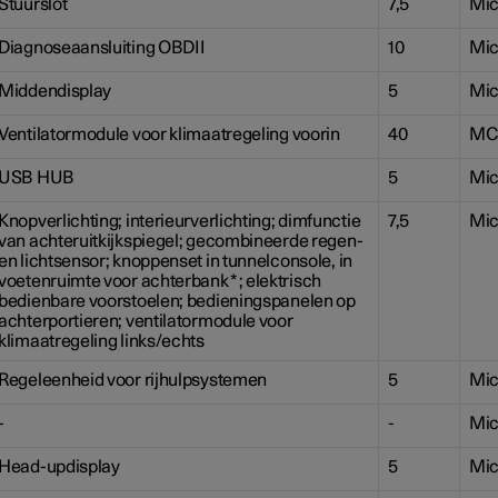
Stuurslot
7,5
Mic
Diagnoseaansluiting OBDII
10
Mic
Middendisplay
5
Mic
Ventilatormodule voor klimaatregeling voorin
40
MC
USB HUB
5
Mic
Knopverlichting; interieurverlichting; dimfunctie
7,5
Mic
van achteruitkijkspiegel; gecombineerde regen-
en lichtsensor; knoppenset in tunnelconsole, in
voetenruimte voor achterbank
*
; elektrisch
bedienbare voorstoelen; bedieningspanelen op
achterportieren; ventilatormodule voor
klimaatregeling links/echts
Regeleenheid voor rijhulpsystemen
5
Mic
-
-
Mic
Head-updisplay
5
Mic