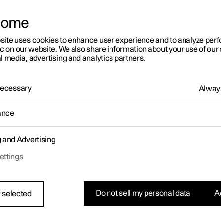
eringen onder het dashboardkastje beschermen onder meer de
sche aansluitingen, displays en portiermodules.
come
site uses cookies to enhance user experience and to analyze pe
ic on our website. We also share information about your use of our 
l media, advertising and analytics partners.
 Necessary
Always
ance
g and Advertising
ettings
Do not sell my personal data
Ac
 selected
 binnenkant van het deksel zit een speciale trekker waarmee u de
ngen gemakkelijker kunt verwijderen en aanbrengen.