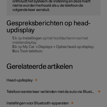
onthoudt het systeem de instelling en deze hoeft
niet te worden herhaald als u de telefoon de
volgende keer aansluit.
Gespreksberichten op head-
updisplay
Tik op
Instellingen
op het hoofdscherm van het
middendisplay.
Tik op
My Car
→
Displays
→
Opties head-up display
.
Kies
Toon telefoon
.
Gerelateerde artikelen
Head-updisplay
Telefoon eerste keer verbinden met de auto via Bluetooth
Instellingen voor Bluetooth-apparaten