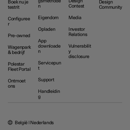
gsmethode
Design
Boek nu je
Design
n
Contest
testrit
Community
Eigendom
Media
Configuree
r
Opladen
Investor
Relations
Pre-owned
App
downloade
Vulnerabilit
Wagenpark
n
y
& bedrijf
disclosure
Servicepun
Polestar
t
Fleet Portal
Support
Ontmoet
ons
Handleidin
g
België | Nederlands