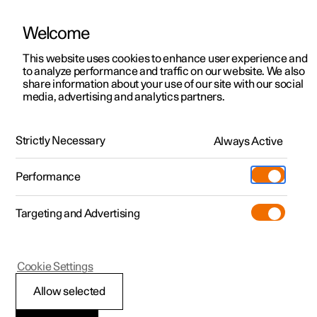
Welcome
Polestar 2
Aanbiedingen voor particulieren
This website uses cookies to enhance user experience and
Handleiding
Videogalerij
Downloads
Software-updates
to analyze performance and traffic on our website. We also
Polestar 3
Aanbiedingen voor
share information about your use of our site with our social
media, advertising and analytics partners.
professionelen
Polestar 4
Telefoon
Polestar 5
Bekijk onze stockwagens
Strictly Necessary
Always Active
Polestar 1 - 2021
Polestar 4 coupé
Configureer
Pre-owned
Performance
Pre-owned
Ontmoet ons
Ontdek Polestar 4
Shop
Testrit
Servicepunten
Targeting and Advertising
Testrit
Meer
Extras
Service
Configureer
Ontdek Polestar 2
Ontdek Polestar 3
Polestar 1
Cookie Settings
Over pre-owned
Additionals
Opladen
Bekijk onze stockwagens
Testrit
Testrit
Instellingen voor
(Opent in een nieuw venster)
Allow selected
Pre-owned aanbiedingen
Experiences
Support
Aanbiedingen voor
Aanbiedingen voor
Aanbiedingen voor
Ontdek Polestar 5
telefoon