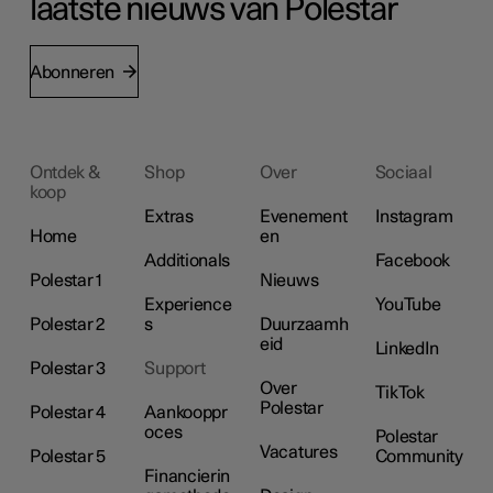
laatste nieuws van Polestar
Abonneren
Ontdek &
Shop
Over
Sociaal
koop
Extras
Evenement
Instagram
Home
en
Additionals
Facebook
Polestar 1
Nieuws
Experience
YouTube
Polestar 2
s
Duurzaamh
eid
LinkedIn
Polestar 3
Support
Over
TikTok
Polestar
Polestar 4
Aankooppr
oces
Polestar
Vacatures
Polestar 5
Community
Financierin