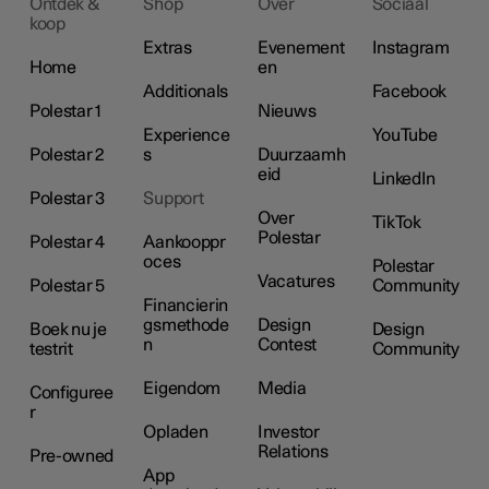
Ontdek &
Shop
Over
Sociaal
koop
Extras
Evenement
Instagram
Home
en
Additionals
Facebook
Polestar 1
Nieuws
Experience
YouTube
Polestar 2
s
Duurzaamh
eid
LinkedIn
Polestar 3
Support
Over
TikTok
Polestar
Polestar 4
Aankooppr
oces
Polestar
Vacatures
Polestar 5
Community
Financierin
gsmethode
Design
Boek nu je
Design
n
Contest
testrit
Community
Eigendom
Media
Configuree
r
Opladen
Investor
Relations
Pre-owned
App