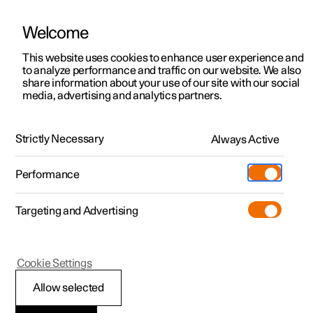
Welcome
Polestar 2
Aanbiedingen voor particulieren
This website uses cookies to enhance user experience and
Handleiding
Videogalerij
Downloads
Software-updates
to analyze performance and traffic on our website. We also
Polestar 3
Aanbiedingen voor
share information about your use of our site with our social
media, advertising and analytics partners.
professionelen
Polestar 4
Instellingen
Polestar 5
Bekijk onze stockwagens
Strictly Necessary
Always Active
Polestar 1 - 2020
Polestar 4 coupé
Configureer
Pre-owned
Performance
Pre-owned
Ontmoet ons
Ontdek Polestar 4
Shop
Testrit
Servicepunten
Targeting and Advertising
Testrit
Meer
Extras
Service
Configureer
Ontdek Polestar 2
Ontdek Polestar 3
Polestar 1
Cookie Settings
Over pre-owned
Additionals
Opladen
Bekijk onze stockwagens
Testrit
Testrit
Instellingen resetten op
(Opent in een nieuw venster)
Allow selected
Pre-owned aanbiedingen
Experiences
Support
Aanbiedingen voor
Aanbiedingen voor
Aanbiedingen voor
Ontdek Polestar 5
middendisplay