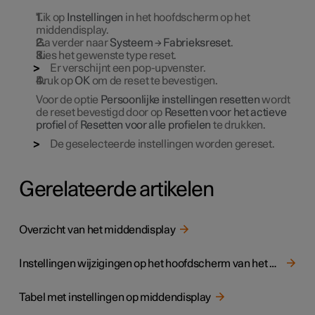
Tik op
Instellingen
in het hoofdscherm op het
middendisplay.
Ga verder naar
Systeem
→
Fabrieksreset
.
Kies het gewenste type reset.
Er verschijnt een pop-upvenster.
Druk op
OK
om de reset te bevestigen.
Voor de optie
Persoonlijke instellingen resetten
wordt
de reset bevestigd door op
Resetten voor het actieve
profiel
of
Resetten voor alle profielen
te drukken.
De geselecteerde instellingen worden gereset.
Gerelateerde artikelen
Overzicht van het middendisplay
Instellingen wijzigingen op het hoofdscherm van het middendisplay
Tabel met instellingen op middendisplay