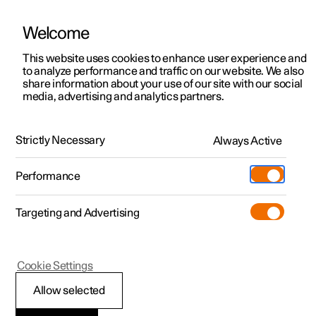
Welcome
Polestar 2
Aanbiedingen voor particulieren
This website uses cookies to enhance user experience and
Handleiding
Videogalerij
Downloads
Software-updates
to analyze performance and traffic on our website. We also
Polestar 3
Aanbiedingen voor
share information about your use of our site with our social
media, advertising and analytics partners.
professionelen
Polestar 4
Park Assist-camera
Polestar 5
Bekijk onze stockwagens
Strictly Necessary
Always Active
Polestar 1 - 2020
Polestar 4 coupé
Configureer
Pre-owned
Performance
Pre-owned
Ontmoet ons
Ontdek Polestar 4
Shop
Testrit
Servicepunten
Targeting and Advertising
Testrit
Meer
Extras
Service
Configureer
Ontdek Polestar 2
Ontdek Polestar 3
Polestar 1
Cookie Settings
Over pre-owned
Additionals
Opladen
Bekijk onze stockwagens
Testrit
Testrit
Hulplijnen voor
(Opent in een nieuw venster)
Allow selected
Pre-owned aanbiedingen
Experiences
Support
Aanbiedingen voor
Aanbiedingen voor
Aanbiedingen voor
Ontdek Polestar 5
parkeerhulpcamera