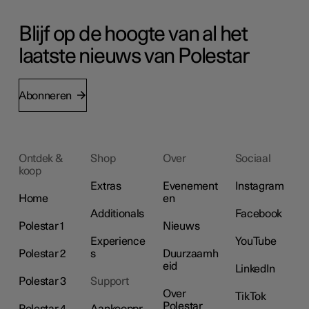
Blijf op de hoogte van al het
laatste nieuws van Polestar
Abonneren
Ontdek &
Shop
Over
Sociaal
koop
Extras
Evenement
Instagram
Home
en
Additionals
Facebook
Polestar 1
Nieuws
Experience
YouTube
Polestar 2
s
Duurzaamh
eid
LinkedIn
Polestar 3
Support
Over
TikTok
Polestar