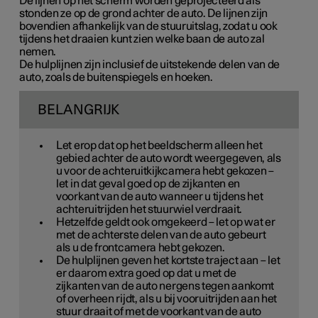
De lijnen op het scherm worden geprojecteerd als
stonden ze op de grond achter de auto. De lijnen zijn
bovendien afhankelijk van de stuuruitslag, zodat u ook
tijdens het draaien kunt zien welke baan de auto zal
nemen.
De hulplijnen zijn inclusief de uitstekende delen van de
auto, zoals de buitenspiegels en hoeken.
BELANGRIJK
Let erop dat op het beeldscherm alleen het
gebied achter de auto wordt weergegeven, als
u voor de achteruitkijkcamera hebt gekozen –
let in dat geval goed op de zijkanten en
voorkant van de auto wanneer u tijdens het
achteruitrijden het stuurwiel verdraait.
Hetzelfde geldt ook omgekeerd – let op wat er
met de achterste delen van de auto gebeurt
als u de frontcamera hebt gekozen.
De hulplijnen geven het
kortste
traject aan – let
er daarom extra goed op dat u met de
zijkanten van de auto nergens tegen aankomt
of overheen rijdt, als u bij vooruitrijden aan het
stuur draait of met de voorkant van de auto