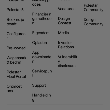
Polestar 4
Aankooppr
oces
Polestar
Vacatures
Polestar 5
Community
Financierin
gsmethode
Design
Boek nu je
Design
n
Contest
testrit
Community
Eigendom
Media
Configuree
r
Opladen
Investor
Relations
Pre-owned
App
downloade
Vulnerabilit
Wagenpark
n
y
& bedrijf
disclosure
Servicepun
Polestar
t
Fleet Portal
Support
Ontmoet
ons
Handleidin
g